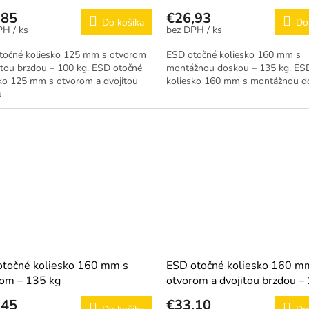
,85
€26,93
Do košíka
Do
/ ks
/ ks
točné koliesko 125 mm s otvorom
ESD otočné koliesko 160 mm s
itou brzdou – 100 kg. ESD otočné
montážnou doskou – 135 kg. ES
ko 125 mm s otvorom a dvojitou
koliesko 160 mm s montážnou d
.
otočné koliesko 160 mm s
ESD otočné koliesko 160 m
om – 135 kg
otvorom a dvojitou brzdou –
,45
€33,10