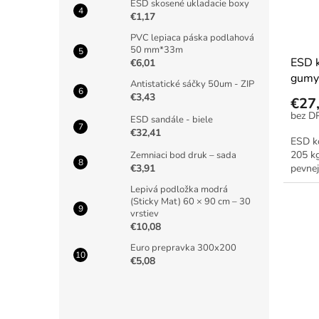
ESD skosené ukladacie boxy
€1,17
PVC lepiaca páska podlahová
50 mm*33m
ESD k
€6,01
gumy
Antistatické sáčky 50um - ZIP
€3,43
€27
ESD sandále - biele
€32,41
ESD k
205 k
Zemniaci bod druk – sada
pevne
€3,91
Lepivá podložka modrá
(Sticky Mat) 60 × 90 cm – 30
vrstiev
€10,08
Euro prepravka 300x200
€5,08