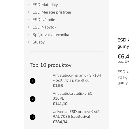
ESD Materiály
ESD Meracie prístroje
ESD Náradie
ESD Nábytok
Spájkovacia technika
ESD k
Služby
gumy
€6,
Top 10 produktov
ESD k
Antistatický náramok SI-104
70 kg
– textilný s patentkou
gumy 
€1,98
Antistatická stolička EC
010PL
€141,10
Universal ESD pracovný stôl
RAL 7035 (svetlosivá)
€284,34