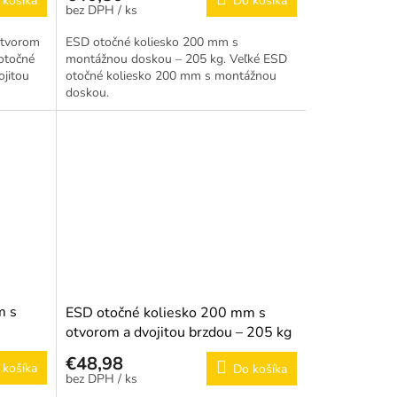
 košíka
Do košíka
/ ks
otvorom
ESD otočné koliesko 200 mm s
 otočné
montážnou doskou – 205 kg. Veľké ESD
jitou
otočné koliesko 200 mm s montážnou
doskou.
m s
ESD otočné koliesko 200 mm s
otvorom a dvojitou brzdou – 205 kg
€48,98
 košíka
Do košíka
/ ks