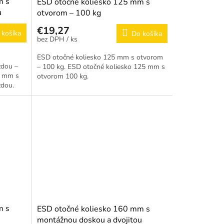
m s
ESD otočné koliesko 125 mm s
u
otvorom – 100 kg
€19,27
 košíka
Do košíka
/ ks
ESD otočné koliesko 125 mm s otvorom
zdou –
– 100 kg. ESD otočné koliesko 125 mm s
5 mm s
otvorom 100 kg.
zdou.
m s
ESD otočné koliesko 160 mm s
montážnou doskou a dvojitou