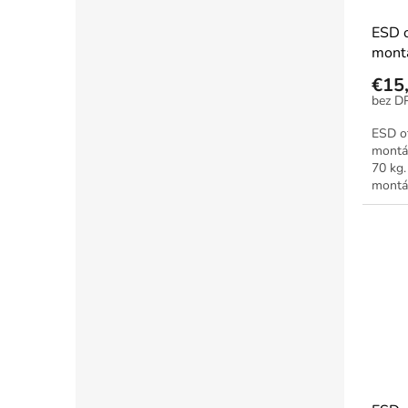
ESD 
montá
brzdo
€15
ESD o
montá
70 kg
montá