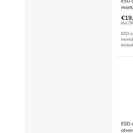
ESD 
mont
€19
ESD o
montá
kolie
ESD 
otvor