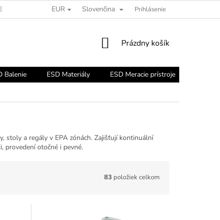
EUR
Slovenčina
ESD PORADŇA
Prihlásenie
NÁKUPNÝ
Prázdny košík
KOŠÍK
 Balenie
ESD Materiály
ESD Meracie prístroje
ESD Nár
 stoly a regály v EPA zónách. Zajišťují kontinuální
 provedení otočné i pevné.
83
položiek celkom