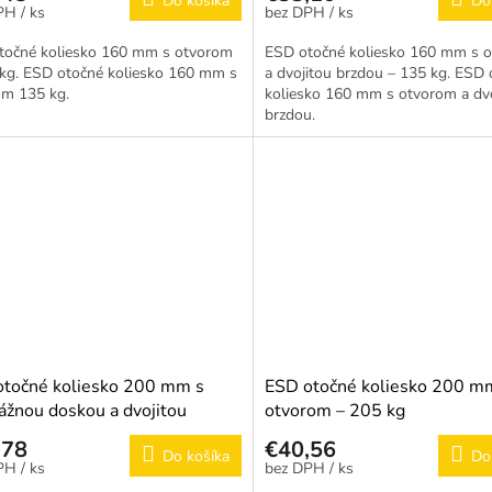
Do košíka
Do
/ ks
/ ks
točné koliesko 160 mm s otvorom
ESD otočné koliesko 160 mm s 
 kg. ESD otočné koliesko 160 mm s
a dvojitou brzdou – 135 kg. ESD
om 135 kg.
koliesko 160 mm s otvorom a dvo
brzdou.
otočné koliesko 200 mm s
ESD otočné koliesko 200 m
žnou doskou a dvojitou
otvorom – 205 kg
u – 205 kg
,78
€40,56
Do košíka
Do
/ ks
/ ks