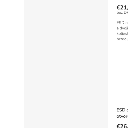
€21
ESD o
a dvoj
kolies
brzdou
ESD 
otvor
€26