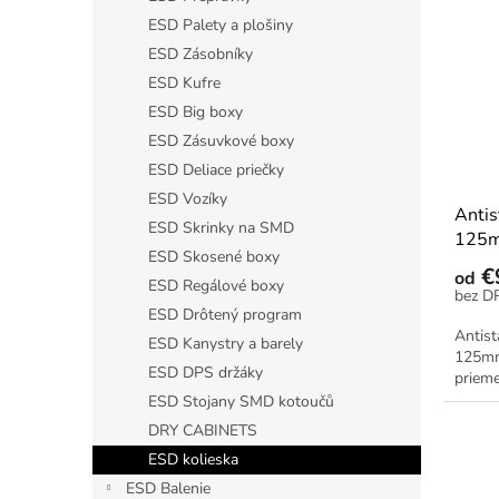
p
e
ESD Palety a plošiny
i
p
ESD Zásobníky
s
r
ESD Kufre
p
o
ESD Big boxy
r
d
o
ESD Zásuvkové boxy
u
d
k
ESD Deliace priečky
u
t
ESD Vozíky
Antis
k
o
ESD Skrinky na SMD
125
t
v
ESD Skosené boxy
o
€
od
ESD Regálové boxy
v
ESD Drôtený program
Antist
ESD Kanystry a barely
125mm.
ESD DPS držáky
priem
ESD Stojany SMD kotoučů
DRY CABINETS
ESD kolieska
ESD Balenie