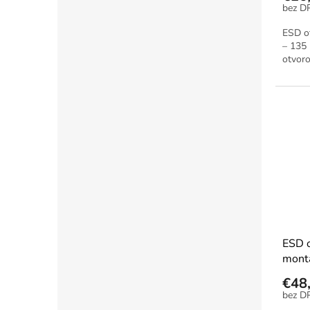
ESD o
– 135
otvor
ESD 
montá
brzdo
€48