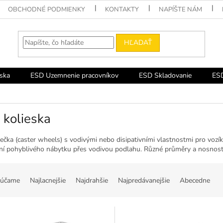
OBCHODNÉ PODMIENKY
KONTAKTY
NAPÍŠTE NÁM
HĽADAŤ
ska
ESD Uzemnenie pracovníkov
ESD Skladovanie
ESD
 kolieska
čka (caster wheels) s vodivými nebo disipativními vlastnostmi pro vozíky,
í pohyblivého nábytku přes vodivou podlahu. Různé průměry a nosnosti,
účame
Najlacnejšie
Najdrahšie
Najpredávanejšie
Abecedne