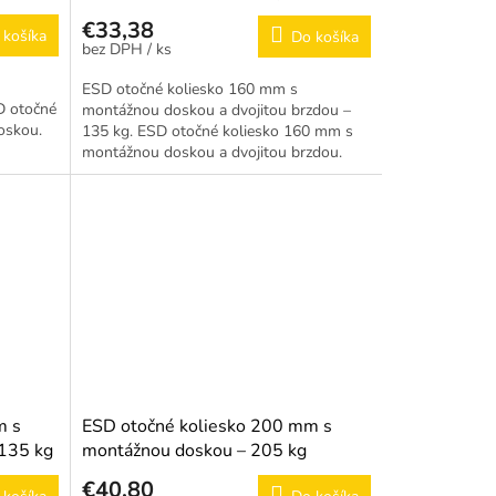
brzdou – 135 kg
€33,38
 košíka
Do košíka
/ ks
ESD otočné koliesko 160 mm s
D otočné
montážnou doskou a dvojitou brzdou –
oskou.
135 kg. ESD otočné koliesko 160 mm s
montážnou doskou a dvojitou brzdou.
m s
ESD otočné koliesko 200 mm s
 135 kg
montážnou doskou – 205 kg
€40,80