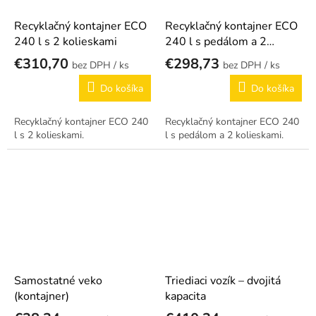
Recyklačný kontajner ECO
Recyklačný kontajner ECO
240 l s 2 kolieskami
240 l s pedálom a 2
kolieskami
€310,70
€298,73
/ ks
/ ks
Do košíka
Do košíka
Recyklačný kontajner ECO 240
Recyklačný kontajner ECO 240
l s 2 kolieskami.
l s pedálom a 2 kolieskami.
Samostatné veko
Triediaci vozík – dvojitá
(kontajner)
kapacita