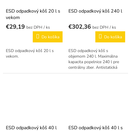
ESD odpadkový kôš 20 l s
ESD odpadkový kôš 240 l
vekom
€29,19
€302,36
/ ks
/ ks
Do košíka
Do košíka
ESD odpadkový kôš 20 l s
ESD odpadkový kôš s
vekom.
objemom 240 l. Maximálna
kapacita popelnice 240 l pre
centrálny zber. Antistatická
úprava chráni citlivé súčiastky v
EPA prostredí.
ESD odpadkový kôš 40 l
ESD odpadkový kôš 40 l s