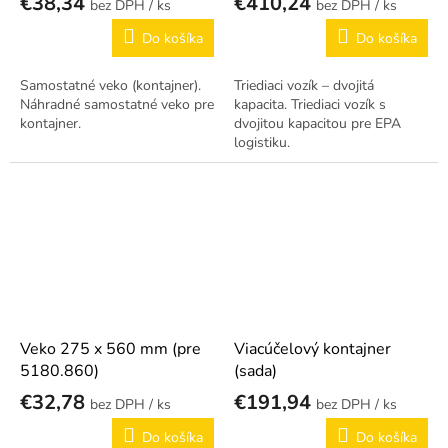
€38,34
€410,24
/ ks
/ ks
Do košíka
Do košíka
Samostatné veko (kontajner).
Triediaci vozík – dvojitá
Náhradné samostatné veko pre
kapacita. Triediaci vozík s
kontajner.
dvojitou kapacitou pre EPA
logistiku.
Veko 275 x 560 mm (pre
Viacúčelový kontajner
5180.860)
(sada)
€32,78
€191,94
/ ks
/ ks
Do košíka
Do košíka