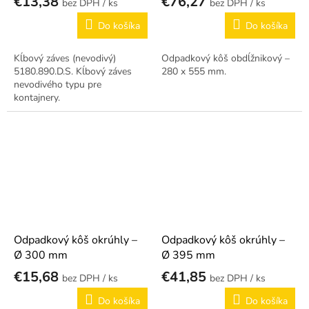
€13,38
€76,27
/ ks
/ ks
Do košíka
Do košíka
Kĺbový záves (nevodivý)
Odpadkový kôš obdĺžnikový –
5180.890.D.S. Kĺbový záves
280 x 555 mm.
nevodivého typu pre
kontajnery.
Odpadkový kôš okrúhly –
Odpadkový kôš okrúhly –
Ø 300 mm
Ø 395 mm
€15,68
€41,85
/ ks
/ ks
Do košíka
Do košíka