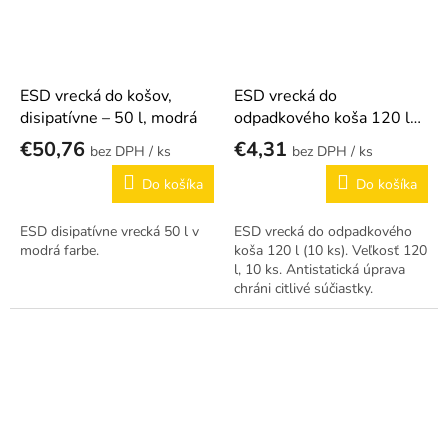
ESD vrecká do košov,
ESD vrecká do
disipatívne – 50 l, modrá
odpadkového koša 120 l
(10 ks)
€50,76
€4,31
/ ks
/ ks
Do košíka
Do košíka
ESD disipatívne vrecká 50 l v
ESD vrecká do odpadkového
modrá farbe.
koša 120 l (10 ks). Veľkosť 120
l, 10 ks. Antistatická úprava
chráni citlivé súčiastky.