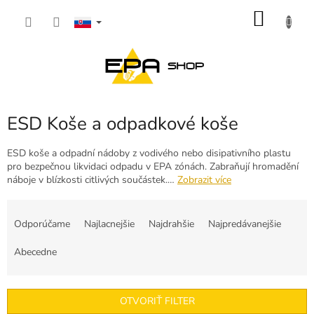
Prejsť
NÁKU
na
obsah
KOŠÍK
ESD Koše a odpadkové koše
ESD koše a odpadní nádoby z vodivého nebo disipativního plastu
pro bezpečnou likvidaci odpadu v EPA zónách. Zabraňují hromadění
náboje v blízkosti citlivých součástek.…
Zobrazit více
R
a
Odporúčame
Najlacnejšie
Najdrahšie
Najpredávanejšie
d
e
Abecedne
n
i
e
OTVORIŤ FILTER