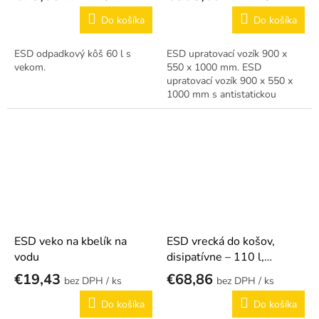
Do košíka
Do košíka
ESD odpadkový kôš 60 l s
ESD upratovací vozík 900 x
vekom.
550 x 1000 mm. ESD
upratovací vozík 900 x 550 x
1000 mm s antistatickou
úpravou.
ESD veko na kbelík na
ESD vrecká do košov,
vodu
disipatívne – 110 l,
červená
€19,43
€68,86
/ ks
/ ks
Do košíka
Do košíka