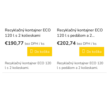
Recyklačný kontajner ECO
Recyklačný kontajner ECO
120 l s 2 kolieskami
120 l s pedálom a 2
kolieskami
€190,77
€202,74
/ ks
/ ks
Do košíka
Do košíka
Recyklačný kontajner ECO 120
Recyklačný kontajner ECO 120
l s 2 kolieskami.
l s pedálom a 2 kolieskami.