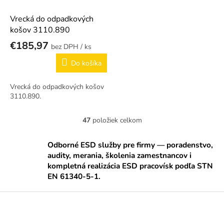
Vrecká do odpadkových
košov 3110.890
€185,97
/ ks
Do košíka
Vrecká do odpadkových košov
3110.890.
47
položiek celkom
O
v
l
Odborné ESD služby pre firmy — poradenstvo,
á
audity, merania, školenia zamestnancov i
d
kompletná realizácia ESD pracovísk podľa STN
a
EN 61340-5-1.
c
i
Z
e
á
p
p
r