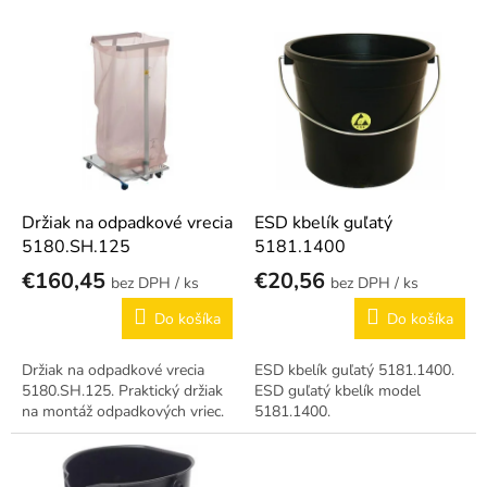
p
r
V
o
ý
d
p
u
i
k
s
t
p
o
r
v
o
d
Držiak na odpadkové vrecia
ESD kbelík guľatý
u
5180.SH.125
5181.1400
k
€160,45
€20,56
/ ks
/ ks
t
o
Do košíka
Do košíka
v
Držiak na odpadkové vrecia
ESD kbelík guľatý 5181.1400.
5180.SH.125. Praktický držiak
ESD guľatý kbelík model
na montáž odpadkových vriec.
5181.1400.