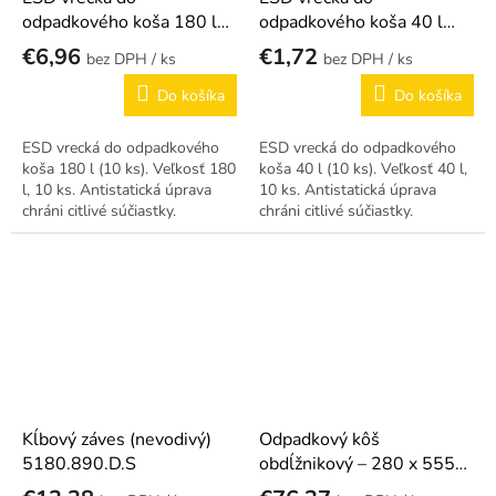
odpadkového koša 180 l
odpadkového koša 40 l
(10 ks)
(10 ks)
€6,96
€1,72
/ ks
/ ks
Do košíka
Do košíka
ESD vrecká do odpadkového
ESD vrecká do odpadkového
koša 180 l (10 ks). Veľkosť 180
koša 40 l (10 ks). Veľkosť 40 l,
l, 10 ks. Antistatická úprava
10 ks. Antistatická úprava
chráni citlivé súčiastky.
chráni citlivé súčiastky.
Kĺbový záves (nevodivý)
Odpadkový kôš
5180.890.D.S
obdĺžnikový – 280 x 555
mm