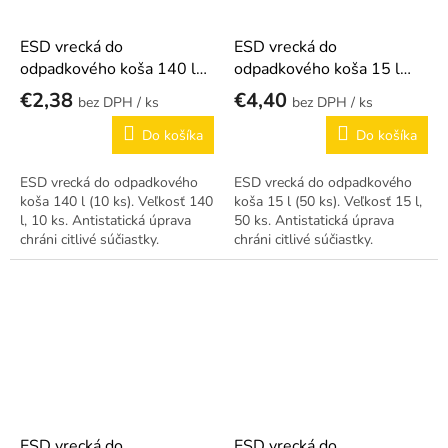
ESD vrecká do
ESD vrecká do
odpadkového koša 140 l
odpadkového koša 15 l
(10 ks)
(50 ks)
€2,38
€4,40
/ ks
/ ks
Do košíka
Do košíka
ESD vrecká do odpadkového
ESD vrecká do odpadkového
koša 140 l (10 ks). Veľkosť 140
koša 15 l (50 ks). Veľkosť 15 l,
l, 10 ks. Antistatická úprava
50 ks. Antistatická úprava
chráni citlivé súčiastky.
chráni citlivé súčiastky.
ESD vrecká do
ESD vrecká do