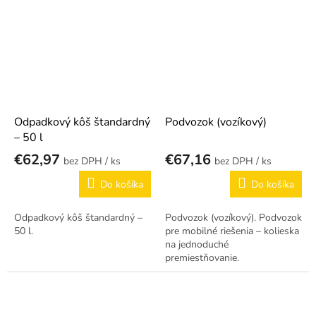
Odpadkový kôš štandardný
Podvozok (vozíkový)
– 50 l
€62,97
€67,16
/ ks
/ ks
Do košíka
Do košíka
Odpadkový kôš štandardný –
Podvozok (vozíkový). Podvozok
50 l.
pre mobilné riešenia – kolieska
na jednoduché
premiestňovanie.