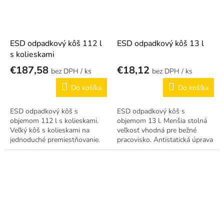
ESD odpadkový kôš 112 l
ESD odpadkový kôš 13 l
s kolieskami
€187,58
€18,12
/ ks
/ ks
Do košíka
Do košíka
ESD odpadkový kôš s
ESD odpadkový kôš s
objemom 112 l s kolieskami.
objemom 13 l. Menšia stolná
Veľký kôš s kolieskami na
veľkosť vhodná pre bežné
jednoduché premiestňovanie.
pracovisko. Antistatická úprava
Antistatická úprava chráni
chráni citlivé súčiastky v EPA
citlivé súčiastky v EPA
prostredí.
prostredí.