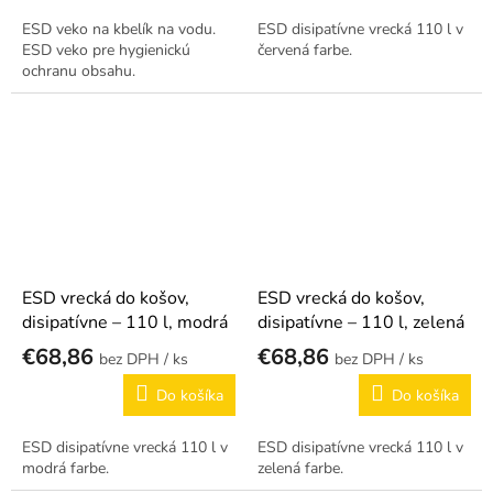
ESD veko na kbelík na vodu.
ESD disipatívne vrecká 110 l v
ESD veko pre hygienickú
červená farbe.
ochranu obsahu.
ESD vrecká do košov,
ESD vrecká do košov,
disipatívne – 110 l, modrá
disipatívne – 110 l, zelená
€68,86
€68,86
/ ks
/ ks
Do košíka
Do košíka
ESD disipatívne vrecká 110 l v
ESD disipatívne vrecká 110 l v
modrá farbe.
zelená farbe.