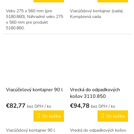
Veko 275 x 560 mm (pre
Viacúčelový kontajner (sada).
5180.860). Náhradné veko 275
Komplexná sada.
x 560 mm pre produkt
5180.860.
Viacúčelový kontajner 90 l
Vrecká do odpadkových
košov 3110.850
€82,77
€94,78
/ ks
/ ks
Do košíka
Do košíka
Viacúčelový kontajner 90 l.
Vrecká do odpadkových košov