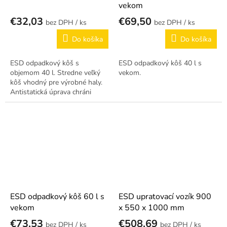
vekom
€32,03
€69,50
/ ks
/ ks
Do košíka
Do košíka
ESD odpadkový kôš s
ESD odpadkový kôš 40 l s
objemom 40 l. Stredne veľký
vekom.
kôš vhodný pre výrobné haly.
Antistatická úprava chráni
citlivé súčiastky v EPA
prostredí.
ESD odpadkový kôš 60 l s
ESD upratovací vozík 900
vekom
x 550 x 1000 mm
€73,53
€508,69
/ ks
/ ks