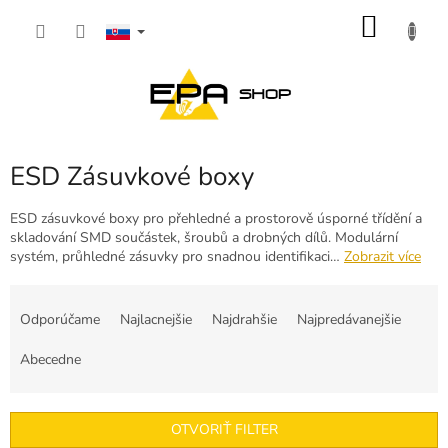
Prejsť
NÁKU
na
obsah
KOŠÍK
ESD Zásuvkové boxy
ESD zásuvkové boxy pro přehledné a prostorově úsporné třídění a
skladování SMD součástek, šroubů a drobných dílů. Modulární
systém, průhledné zásuvky pro snadnou identifikaci…
Zobrazit více
R
a
Odporúčame
Najlacnejšie
Najdrahšie
Najpredávanejšie
d
e
Abecedne
n
i
e
OTVORIŤ FILTER