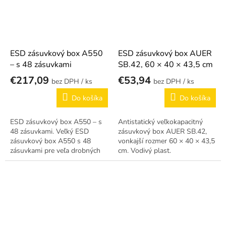
ESD zásuvkový box A550
ESD zásuvkový box AUER
– s 48 zásuvkami
SB.42, 60 × 40 × 43,5 cm
€217,09
€53,94
/ ks
/ ks
Do košíka
Do košíka
ESD zásuvkový box A550 – s
Antistatický veľkokapacitný
48 zásuvkami. Veľký ESD
zásuvkový box AUER SB.42,
zásuvkový box A550 s 48
vonkajší rozmer 60 × 40 × 43,5
zásuvkami pre veľa drobných
cm. Vodivý plast.
komponentov.