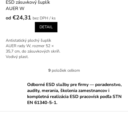
ESD zásuvkový šuplík
AUER W
€24,31
od
/ ks
DETAIL
Antistatický plochý šuplík
AUER rady W, rozmer 52 ×
35,7 cm, do zásuvkových skríň.
Vodivý plast.
9
položiek celkom
O
v
l
Odborné ESD služby pre firmy — poradenstvo,
á
audity, merania, školenia zamestnancov i
d
kompletná realizácia ESD pracovísk podľa STN
a
EN 61340-5-1.
c
i
Z
e
á
p
p
r