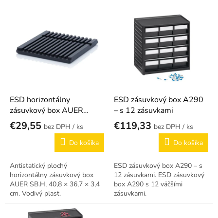
p
r
V
o
ý
d
p
u
i
k
s
t
p
o
r
v
o
d
ESD horizontálny
ESD zásuvkový box A290
u
zásuvkový box AUER
– s 12 zásuvkami
k
SB.H, 40,8 × 36,7 × 3,4
€29,55
€119,33
/ ks
/ ks
t
cm
o
Do košíka
Do košíka
v
Antistatický plochý
ESD zásuvkový box A290 – s
horizontálny zásuvkový box
12 zásuvkami. ESD zásuvkový
AUER SB.H, 40,8 × 36,7 × 3,4
box A290 s 12 väčšími
cm. Vodivý plast.
zásuvkami.