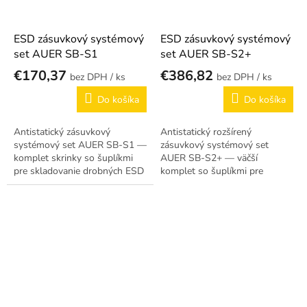
ESD zásuvkový systémový
ESD zásuvkový systémový
set AUER SB-S1
set AUER SB-S2+
€170,37
€386,82
/ ks
/ ks
Do košíka
Do košíka
Antistatický zásuvkový
Antistatický rozšírený
systémový set AUER SB-S1 —
zásuvkový systémový set
komplet skrinky so šuplíkmi
AUER SB-S2+ — väčší
pre skladovanie drobných ESD
komplet so šuplíkmi pre
dielov.
skladovanie ESD dielov.