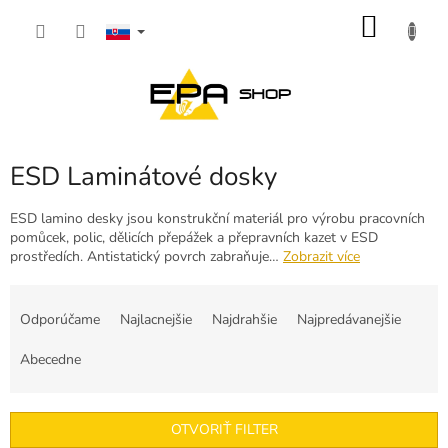
Prejsť
NÁKU
na
obsah
KOŠÍK
ESD Laminátové dosky
ESD lamino desky jsou konstrukční materiál pro výrobu pracovních
pomůcek, polic, dělicích přepážek a přepravních kazet v ESD
prostředích. Antistatický povrch zabraňuje…
Zobrazit více
R
a
Odporúčame
Najlacnejšie
Najdrahšie
Najpredávanejšie
d
e
Abecedne
n
i
e
OTVORIŤ FILTER