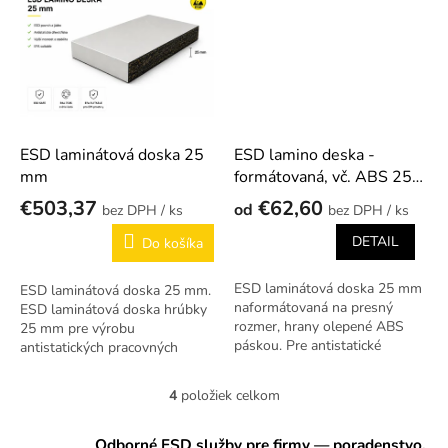
olepovanie hrán ABS páskou.
ESD laminátová doska 25
ESD lamino deska -
mm
formátovaná, vč. ABS 25
mm
€503,37
€62,60
od
/ ks
/ ks
DETAIL
Do košíka
ESD laminátová doska 25 mm
ESD laminátová doska 25 mm.
naformátovaná na presný
ESD laminátová doska hrúbky
rozmer, hrany olepené ABS
25 mm pre výrobu
páskou. Pre antistatické
antistatických pracovných
pracovné plochy, stoly a
plôch a stolov v EPA prostredí.
prípravky v EPA prostredí. 12
4
položiek celkom
O
rozmerov na výber.
v
l
Odborné ESD služby pre firmy — poradenstvo,