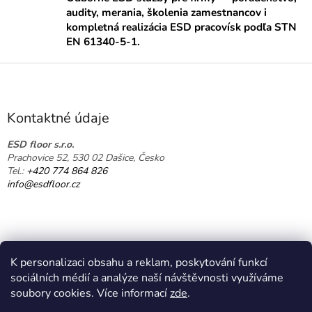
á
audity, merania, školenia zamestnancov i
d
kompletná realizácia ESD pracovísk podľa STN
a
EN 61340-5-1.
c
i
Z
e
á
p
p
r
ä
v
Kontaktné údaje
k
t
y
i
ESD floor s.r.o.
v
Prachovice 52, 530 02 Dašice, Česko
e
ý
Tel.:
+420 774 864 826
p
info@esdfloor.cz
i
s
u
K personalizaci obsahu a reklam, poskytování funkcí
sociálních médií a analýze naší návštěvnosti využíváme
soubory cookies. Více informací
zde
.