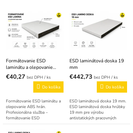
p
r
V
o
Na žiadosť
ý
d
p
u
i
k
s
t
p
o
r
v
o
d
Formátovanie ESD
ESD laminátová doska 19
u
laminátu a olepovanie
mm
k
ABS hrán
€40,27
€442,73
/ ks
/ ks
t
o
Do košíka
Do košíka
v
Formátovanie ESD laminátu a
ESD laminátová doska 19 mm.
olepovanie ABS hrán.
ESD laminátová doska hrúbky
Profesionálna služba –
19 mm pre výrobu
formátovanie ESD
antistatických pracovných
laminátových dosiek na
plôch, políc a vybavenia v EPA.
požadovaný rozmer a