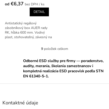
€6,37
od
/ ks
DETAIL
Antistatický regálový
zásobníkový box AUER rady
RK, hĺbka 600 mm. Vodivý
plast, stohovateľný, závesný na
regálové lišty.
9
položiek celkom
O
v
l
Odborné ESD služby pre firmy — poradenstvo,
á
audity, merania, školenia zamestnancov i
d
kompletná realizácia ESD pracovísk podľa STN
a
EN 61340-5-1.
c
i
Z
e
á
p
p
r
ä
v
Kontaktné údaje
k
t