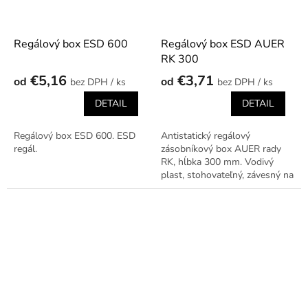
Regálový box ESD 600
Regálový box ESD AUER
RK 300
€5,16
€3,71
od
od
/ ks
/ ks
DETAIL
DETAIL
Regálový box ESD 600. ESD
Antistatický regálový
regál.
zásobníkový box AUER rady
RK, hĺbka 300 mm. Vodivý
plast, stohovateľný, závesný na
regálové lišty.