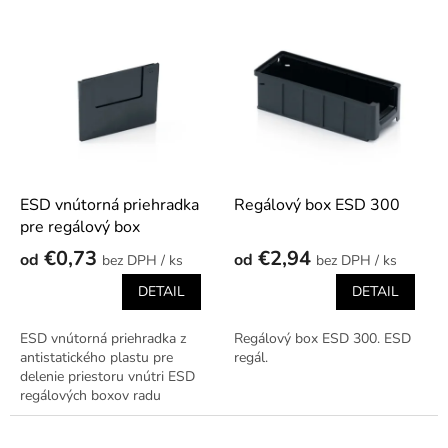
p
r
V
o
ý
d
p
u
i
k
s
t
p
o
r
v
o
d
ESD vnútorná priehradka
Regálový box ESD 300
u
pre regálový box
k
€0,73
€2,94
od
od
/ ks
/ ks
t
o
DETAIL
DETAIL
v
ESD vnútorná priehradka z
Regálový box ESD 300. ESD
antistatického plastu pre
regál.
delenie priestoru vnútri ESD
regálových boxov radu
300/400/500. Čierna,
povrchový odpor 10⁴–10¹⁰ Ω.