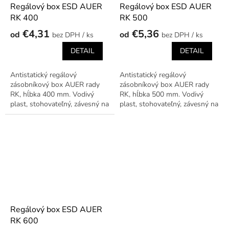
Regálový box ESD AUER
Regálový box ESD AUER
RK 400
RK 500
€4,31
€5,36
od
od
/ ks
/ ks
DETAIL
DETAIL
Antistatický regálový
Antistatický regálový
zásobníkový box AUER rady
zásobníkový box AUER rady
RK, hĺbka 400 mm. Vodivý
RK, hĺbka 500 mm. Vodivý
plast, stohovateľný, závesný na
plast, stohovateľný, závesný na
regálové lišty.
regálové lišty.
Regálový box ESD AUER
RK 600