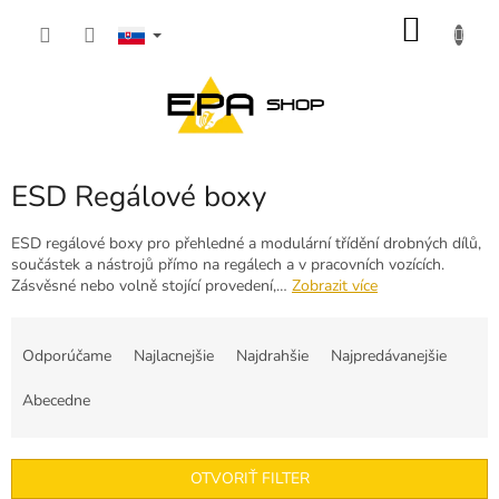
Prejsť
NÁKU
na
obsah
KOŠÍK
ESD Regálové boxy
ESD regálové boxy pro přehledné a modulární třídění drobných dílů,
součástek a nástrojů přímo na regálech a v pracovních vozících.
Zásvěsné nebo volně stojící provedení,…
Zobrazit více
R
a
Odporúčame
Najlacnejšie
Najdrahšie
Najpredávanejšie
d
e
Abecedne
n
i
e
OTVORIŤ FILTER