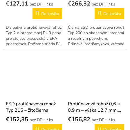
× 960 mm
€127,11
€266,32
/ ks
/ ks
Do košíka
Do košíka
Disipatívna protiúnavová rohož
Čierna ESD protiúnavová rohož
Typ 2 z integrovanej PUR peny
Typ 200 so skosenými hranami
pre stojace pracoviská v EPA
a reliéfnym povrchom.
priestoroch. Požiarna trieda B1
Priľnavá, protišmyková, vrátane
660 × 960 mm.
drukového úchytu.
ESD protiúnavová rohož
Protiúnavová rohož 0,6 ×
Typ 215 – žltočierna
0,9 m – výška 12,7 mm,
vodivá
€152,35
€156,82
/ ks
/ ks
Do košíka
Do košíka