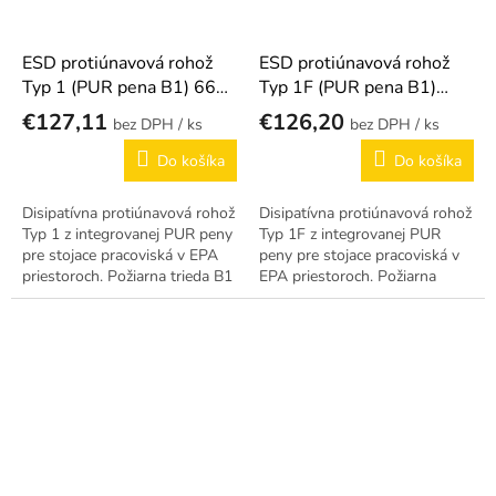
ESD protiúnavová rohož
ESD protiúnavová rohož
Typ 1 (PUR pena B1) 660
Typ 1F (PUR pena B1)
× 960 mm
(rozmery podľa želania
€127,11
€126,20
/ ks
/ ks
zákazníka)
Do košíka
Do košíka
Disipatívna protiúnavová rohož
Disipatívna protiúnavová rohož
Typ 1 z integrovanej PUR peny
Typ 1F z integrovanej PUR
pre stojace pracoviská v EPA
peny pre stojace pracoviská v
priestoroch. Požiarna trieda B1
EPA priestoroch. Požiarna
660 × 960 mm.
trieda B1 (rozmery podľa
želania zákazníka).