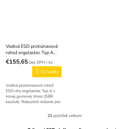
Vodivá ESD protiúnavová
rohož ergolastec Typ A
(SBR kaučuk)
€155,65
/ ks
Do košíka
Vodivá protiúnavová rohož
ESD-dry ergolastec Typ A z
novej gumovej zmesi (SBR
kaučuk). Robustné riešenie pre
EPA pracoviská s mokrým
prostredím.
21
položiek celkom
O
v
l