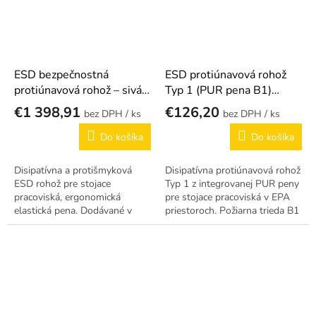
ESD bezpečnostná
ESD protiúnavová rohož
protiúnavová rohož – sivá v
Typ 1 (PUR pena B1)
role
(rozmery podľa želania
€1 398,91
€126,20
/ ks
/ ks
zákazníka)
Do košíka
Do košíka
Disipatívna a protišmyková
Disipatívna protiúnavová rohož
ESD rohož pre stojace
Typ 1 z integrovanej PUR peny
pracoviská, ergonomická
pre stojace pracoviská v EPA
elastická pena. Dodávané v
priestoroch. Požiarna trieda B1
role – možnosť odrezať
(rozmery podľa želania
ľubovoľnú dĺžku.
zákazníka).