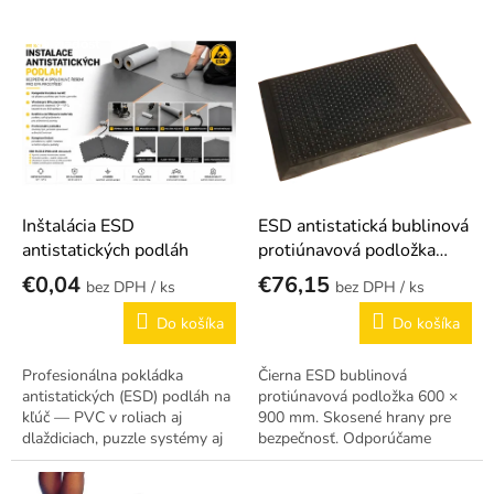
p
r
V
o
Na žiadosť
ý
d
p
u
i
k
s
t
p
o
r
v
o
d
Inštalácia ESD
ESD antistatická bublinová
u
antistatických podláh
protiúnavová podložka
k
600 × 900 mm
€0,04
€76,15
/ ks
/ ks
t
o
Do košíka
Do košíka
v
Profesionálna pokládka
Čierna ESD bublinová
antistatických (ESD) podláh na
protiúnavová podložka 600 ×
kľúč — PVC v roliach aj
900 mm. Skosené hrany pre
dlaždiciach, puzzle systémy aj
bezpečnosť. Odporúčame
vodivé nátery. Kompletná
používať s uzemňovacím
realizácia vrátane prípravy
káblom.