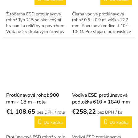
Žltočierna ESD protiúnavová
Čierna vodivá protiúnavová
rohož Typ 215 so skosenými
rohož 0,6 × 0,9 m, výška 12,7
hranami a reliéfnym povrchom.
mm. Povrchová vodivosť 10⁵–
Vrátane 2× drukových úchytov
10⁷ Ω. Pre stojace pracoviská v
pre spoľahlivé uzemnenie.
EPA priestoroch.
Protiúnavová rohož 900
Vodivá ESD protiúnavová
mm × 18 m – rola
podložka 610 × 1840 mm
€1 108,65
€258,22
/ role
/ ks
Do košíka
Do košíka
Protiúnavová ESD rohož v role
Vodivá ESD protiúnavová