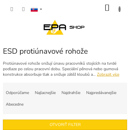
Prejsť
NÁKU
na
obsah
KOŠÍK
ESD protiúnavové rohože
Protiúnavové rohože snižují únavu pracovníků stojících na tvrdé
podlaze po celou pracovní dobu. Speciální pěnová nebo gumová
konstrukce absorbuje tlak a snižuje zátěž kloubů a…
Zobrazit více
R
a
Odporúčame
Najlacnejšie
Najdrahšie
Najpredávanejšie
d
e
Abecedne
n
i
e
OTVORIŤ FILTER