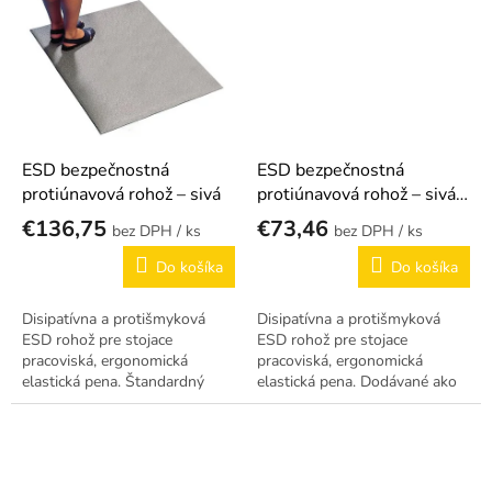
podkladu,...
ESD bezpečnostná
ESD bezpečnostná
protiúnavová rohož – sivá
protiúnavová rohož – sivá
strihaná
€136,75
€73,46
/ ks
/ ks
Do košíka
Do košíka
Disipatívna a protišmyková
Disipatívna a protišmyková
ESD rohož pre stojace
ESD rohož pre stojace
pracoviská, ergonomická
pracoviská, ergonomická
elastická pena. Štandardný
elastická pena. Dodávané ako
rozmer.
strihaný formát – strihané na
mieru.