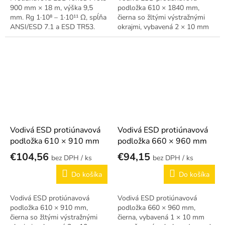
900 mm × 18 m, výška 9,5
podložka 610 × 1840 mm,
mm. Rg 1·10⁸ – 1·10¹¹ Ω, spĺňa
čierna so žltými výstražnými
ANSI/ESD 7.1 a ESD TR53.
okrajmi, vybavená 2 × 10 mm
uzemňovacím drukom (samec).
ESD logo, skosené hrany.
Vodivá ESD protiúnavová
Vodivá ESD protiúnavová
podložka 610 × 910 mm
podložka 660 × 960 mm
€104,56
€94,15
/ ks
/ ks
Do košíka
Do košíka
Vodivá ESD protiúnavová
Vodivá ESD protiúnavová
podložka 610 × 910 mm,
podložka 660 × 960 mm,
čierna so žltými výstražnými
čierna, vybavená 1 × 10 mm