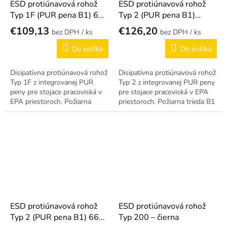
ESD protiúnavová rohož
ESD protiúnavová rohož
Typ 1F (PUR pena B1) 660
Typ 2 (PUR pena B1)
× 960 mm
(rozmery podľa želania
€109,13
€126,20
/ ks
/ ks
zákazníka)
Do košíka
Do košíka
Disipatívna protiúnavová rohož
Disipatívna protiúnavová rohož
Typ 1F z integrovanej PUR
Typ 2 z integrovanej PUR peny
peny pre stojace pracoviská v
pre stojace pracoviská v EPA
EPA priestoroch. Požiarna
priestoroch. Požiarna trieda B1
trieda B1 660 × 960 mm.
(rozmery podľa želania
zákazníka).
ESD protiúnavová rohož
ESD protiúnavová rohož
Typ 2 (PUR pena B1) 660
Typ 200 – čierna