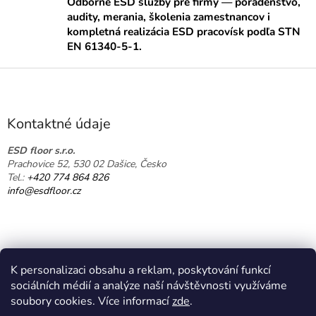
Odborné ESD služby pre firmy — poradenstvo,
á
audity, merania, školenia zamestnancov i
d
kompletná realizácia ESD pracovísk podľa STN
a
EN 61340-5-1.
c
i
Z
e
á
p
p
r
ä
v
Kontaktné údaje
k
t
y
i
ESD floor s.r.o.
v
Prachovice 52, 530 02 Dašice, Česko
e
ý
Tel.:
+420 774 864 826
p
info@esdfloor.cz
i
s
u
K personalizaci obsahu a reklam, poskytování funkcí
sociálních médií a analýze naší návštěvnosti využíváme
soubory cookies. Více informací
zde
.