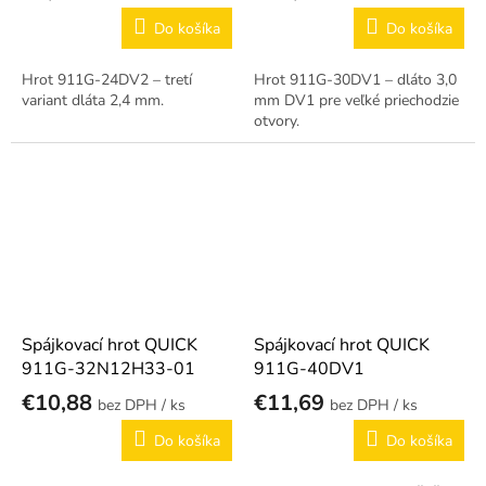
Do košíka
Do košíka
Hrot 911G-24DV2 – tretí
Hrot 911G-30DV1 – dláto 3,0
variant dláta 2,4 mm.
mm DV1 pre veľké priechodzie
otvory.
Spájkovací hrot QUICK
Spájkovací hrot QUICK
911G-32N12H33-01
911G-40DV1
€10,88
€11,69
/ ks
/ ks
Do košíka
Do košíka