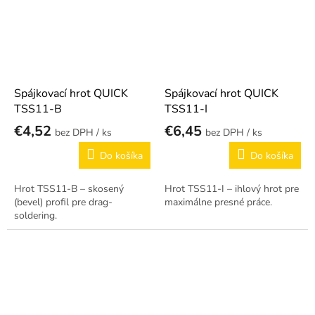
Spájkovací hrot QUICK
Spájkovací hrot QUICK
TSS11-B
TSS11-I
€4,52
€6,45
/ ks
/ ks
Do košíka
Do košíka
Hrot TSS11-B – skosený
Hrot TSS11-I – ihlový hrot pre
(bevel) profil pre drag-
maximálne presné práce.
soldering.