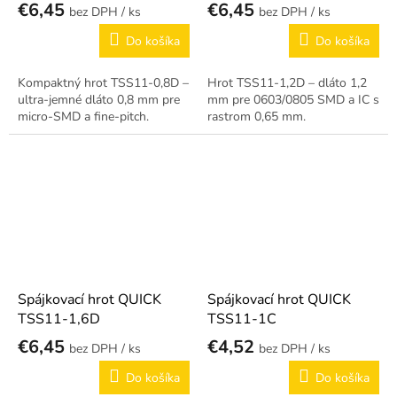
€6,45
€6,45
/ ks
/ ks
Do košíka
Do košíka
Kompaktný hrot TSS11-0,8D –
Hrot TSS11-1,2D – dláto 1,2
ultra-jemné dláto 0,8 mm pre
mm pre 0603/0805 SMD a IC s
micro-SMD a fine-pitch.
rastrom 0,65 mm.
Spájkovací hrot QUICK
Spájkovací hrot QUICK
TSS11-1,6D
TSS11-1C
€6,45
€4,52
/ ks
/ ks
Do košíka
Do košíka