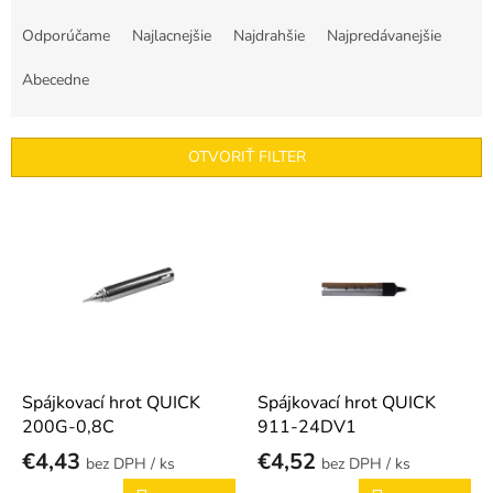
R
a
Odporúčame
Najlacnejšie
Najdrahšie
Najpredávanejšie
d
e
Abecedne
n
i
e
OTVORIŤ FILTER
p
r
V
o
ý
d
p
u
i
k
s
t
p
o
r
v
o
d
Spájkovací hrot QUICK
Spájkovací hrot QUICK
u
200G-0,8C
911-24DV1
k
€4,43
€4,52
/ ks
/ ks
t