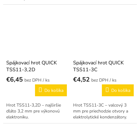
Spájkovací hrot QUICK
Spájkovací hrot QUICK
TSS11-3,2D
TSS11-3C
€6,45
€4,52
/ ks
/ ks
Do košíka
Do košíka
Hrot TSS11-3,2D – najširšie
Hrot TSS11-3C – valcový 3
dláto 3,2 mm pre výkonovú
mm pre priechodzie otvory a
elektroniku.
elektrolytické kondenzátory.