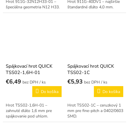
Hrot 911G-32N12H33-01 –
Hrot 911G-40DV1 – najširšie
špeciálna geometria N12 H33.
štandardné dláto 4,0 mm.
Spájkovací hrot QUICK
Spájkovací hrot QUICK
TSS02-1,6H-01
TSS02-1C
€6,49
€5,93
/ ks
/ ks
Do košíka
Do košíka
Hrot TSS02-1,6H-01 –
Hrot TSS02-1C – ceruzkový 1
zahnuté dláto 1,6 mm pre
mm pre fine-pitch a 0402/0603
spájkovanie pod uhlom.
SMD.