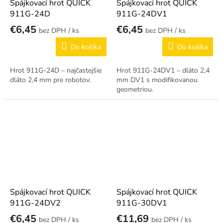
Spájkovací hrot QUICK
Spájkovací hrot QUICK
911G-24D
911G-24DV1
€6,45
€6,45
/ ks
/ ks
Do košíka
Do košíka
Hrot 911G-24D – najčastejšie
Hrot 911G-24DV1 – dláto 2,4
dláto 2,4 mm pre robotov.
mm DV1 s modifikovanou
geometriou.
Spájkovací hrot QUICK
Spájkovací hrot QUICK
911G-24DV2
911G-30DV1
€6,45
€11,69
/ ks
/ ks