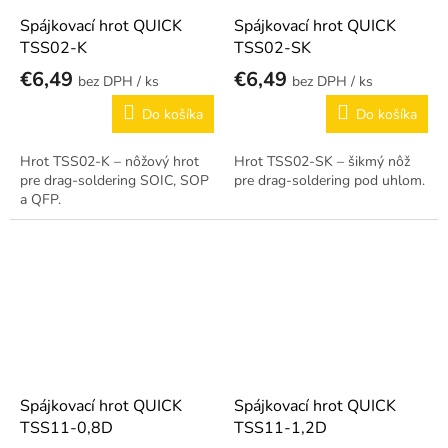
Spájkovací hrot QUICK
Spájkovací hrot QUICK
TSS02-K
TSS02-SK
€6,49
€6,49
/ ks
/ ks
Do košíka
Do košíka
Hrot TSS02-K – nôžový hrot
Hrot TSS02-SK – šikmý nôž
pre drag-soldering SOIC, SOP
pre drag-soldering pod uhlom.
a QFP.
Spájkovací hrot QUICK
Spájkovací hrot QUICK
TSS11-0,8D
TSS11-1,2D