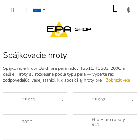
Prejsť
NÁKU
na
obsah
KOŠÍK
Spájkovacie hroty
Spájkovacie hroty Quick pre perá radov TSS11, TSS02, 200G a
ďalšie. Hroty sú rozdelené podľa typu pera — vyberte rad
zodpovedajúci vašej stanici. K dispozícii aj hroty pre…
Zobrazit více
TSS11
TSS02
Hroty pro roboty
200G
911