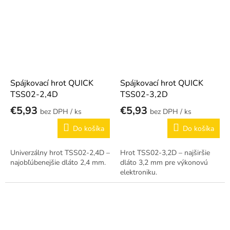
Spájkovací hrot QUICK
Spájkovací hrot QUICK
TSS02-2,4D
TSS02-3,2D
€5,93
€5,93
/ ks
/ ks
Do košíka
Do košíka
Univerzálny hrot TSS02-2,4D –
Hrot TSS02-3,2D – najširšie
najobľúbenejšie dláto 2,4 mm.
dláto 3,2 mm pre výkonovú
elektroniku.