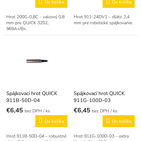
o
Do košíka
Do košíka
v
Hrot 200G-0,8C – valcový 0,8
Hrot 911-24DV1 – dláto 2,4
mm pre QUICK 3202,
mm pre robotické spájkovanie.
969A+/B+.
Spájkovací hrot QUICK
Spájkovací hrot QUICK
911B-50D-04
911G-100D-03
€6,45
€6,45
/ ks
/ ks
Do košíka
Do košíka
Hrot 911B-50D-04 – robustné
Hrot 911G-100D-03 – extra