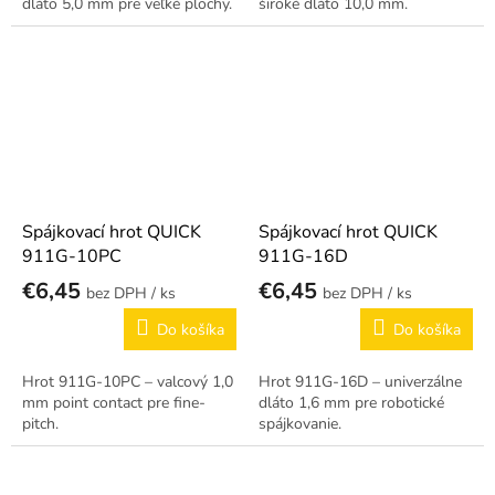
dláto 5,0 mm pre veľké plochy.
široké dláto 10,0 mm.
Spájkovací hrot QUICK
Spájkovací hrot QUICK
911G-10PC
911G-16D
€6,45
€6,45
/ ks
/ ks
Do košíka
Do košíka
Hrot 911G-10PC – valcový 1,0
Hrot 911G-16D – univerzálne
mm point contact pre fine-
dláto 1,6 mm pre robotické
pitch.
spájkovanie.