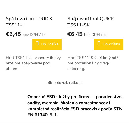
Spájkovací hrot QUICK
Spájkovací hrot QUICK
TSS11-J
TSS11-SK
€6,45
€6,45
/ ks
/ ks
Do košíka
Do košíka
Hrot TSS11-J – zahnutý ihlový
Hrot TSS11-SK – šikmý nôž
hrot pre spájkovanie pod
pre profesionálny drag-
uhlom.
soldering.
36
položiek celkom
O
v
l
Odborné ESD služby pre firmy — poradenstvo,
á
audity, merania, školenia zamestnancov i
d
kompletná realizácia ESD pracovísk podľa STN
a
EN 61340-5-1.
c
i
Z
e