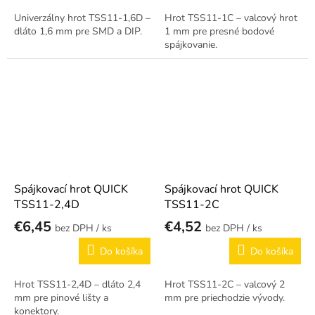
Univerzálny hrot TSS11-1,6D –
Hrot TSS11-1C – valcový hrot
dláto 1,6 mm pre SMD a DIP.
1 mm pre presné bodové
spájkovanie.
Spájkovací hrot QUICK
Spájkovací hrot QUICK
TSS11-2,4D
TSS11-2C
€6,45
€4,52
/ ks
/ ks
Do košíka
Do košíka
Hrot TSS11-2,4D – dláto 2,4
Hrot TSS11-2C – valcový 2
mm pre pinové lišty a
mm pre priechodzie vývody.
konektory.