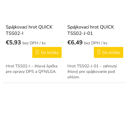
Spájkovací hrot QUICK
Spájkovací hrot QUICK
TSS02-I
TSS02-J-01
€5,93
€6,49
/ ks
/ ks
Do košíka
Do košíka
Hrot TSS02-I – ihlová špička
Hrot TSS02-J-01 – zahnutý
pre opravy DPS a QFN/LGA.
ihlový pre spájkovanie pod
uhlom.