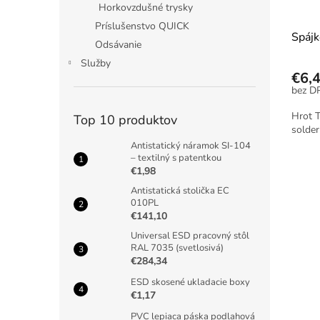
Horkovzdušné trysky
Príslušenstvo QUICK
Spáj
Odsávanie
Služby
€6,
Hrot 
Top 10 produktov
solde
Antistatický náramok SI-104
– textilný s patentkou
€1,98
Antistatická stolička EC
010PL
€141,10
Universal ESD pracovný stôl
RAL 7035 (svetlosivá)
€284,34
ESD skosené ukladacie boxy
€1,17
PVC lepiaca páska podlahová