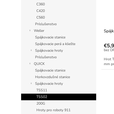
C360
C420
C560
Príslušenstvo
Weller
Spáj
Spájkovacie stanice
Spájkovacie perá a kliešte
€5,
Spájkovacie hroty
Príslušenstvo
Hrot T
QUICK
mm pr
Spájkovacie stanice
Horkovzdušné stanice
Spájkovacie hroty
TSS11
TSS02
200G
Hroty pro roboty 911