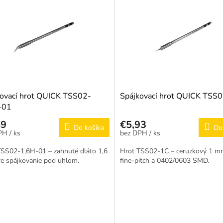
ovací hrot QUICK TSS02-
Spájkovací hrot QUICK TSS
-01
49
€5,93
Do košíka
Do
/ ks
/ ks
TSS02-1,6H-01 – zahnuté dláto 1,6
Hrot TSS02-1C – ceruzkový 1 m
e spájkovanie pod uhlom.
fine-pitch a 0402/0603 SMD.