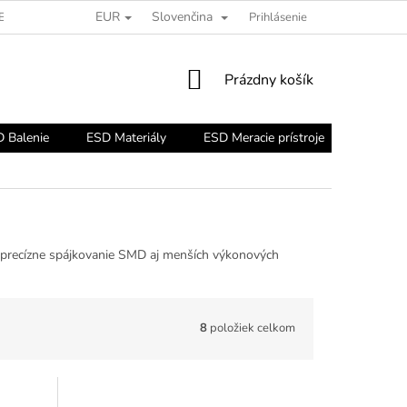
EUR
Slovenčina
ESD PORADŇA
Prihlásenie
NÁKUPNÝ
Prázdny košík
KOŠÍK
 Balenie
ESD Materiály
ESD Meracie prístroje
ESD Nár
 precízne spájkovanie SMD aj menších výkonových
8
položiek celkom