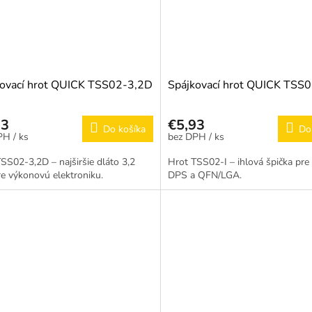
kovací hrot QUICK TSS02-3,2D
Spájkovací hrot QUICK TSS0
93
€5,93
Do košíka
Do
/ ks
/ ks
SS02-3,2D – najširšie dláto 3,2
Hrot TSS02-I – ihlová špička pre
e výkonovú elektroniku.
DPS a QFN/LGA.