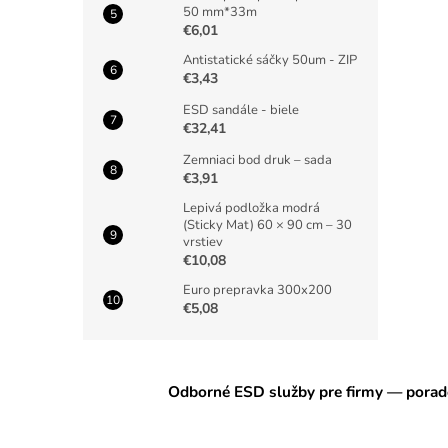
50 mm*33m
€6,01
Antistatické sáčky 50um - ZIP
€3,43
ESD sandále - biele
€32,41
Zemniaci bod druk – sada
€3,91
Lepivá podložka modrá
(Sticky Mat) 60 × 90 cm – 30
vrstiev
€10,08
Euro prepravka 300x200
€5,08
Odborné ESD služby pre firmy — porade