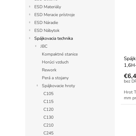
p
e
ESD Materiály
i
p
ESD Meracie prístroje
s
r
ESD Náradie
p
o
ESD Nábytok
r
d
o
Spájkovacia technika
u
d
k
JBC
u
t
Kompaktné stanice
Spájk
k
o
Horúci vzduch
1,6H
t
v
Rework
o
€6,
Perá a stojany
v
Spájkovacie hroty
Hrot 
C105
mm pr
C115
C120
C130
C210
C245