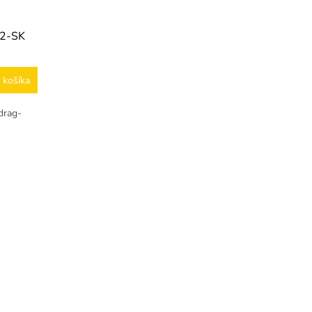
02-SK
 košíka
drag-