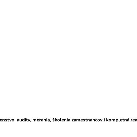
k
y
v
ý
p
i
s
u
nstvo, audity, merania, školenia zamestnancov i kompletná re