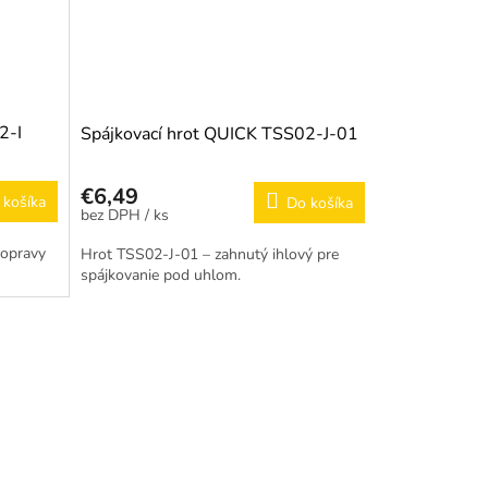
2-I
Spájkovací hrot QUICK TSS02-J-01
€6,49
 košíka
Do košíka
/ ks
 opravy
Hrot TSS02-J-01 – zahnutý ihlový pre
spájkovanie pod uhlom.