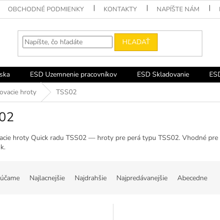
OBCHODNÉ PODMIENKY
KONTAKTY
NAPÍŠTE NÁM
HĽADAŤ
ska
ESD Uzemnenie pracovníkov
ESD Skladovanie
ESD
ovacie hroty
TSS02
02
acie hroty Quick radu TSS02 — hroty pre perá typu TSS02. Vhodné pre
k.
účame
Najlacnejšie
Najdrahšie
Najpredávanejšie
Abecedne