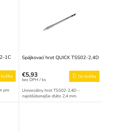
02-1C
Spájkovací hrot QUICK TSS02-2,4D
€5,93
 košíka
Do košíka
/ ks
m pre
Univerzálny hrot TSS02-2,4D –
najobľúbenejšie dláto 2,4 mm.