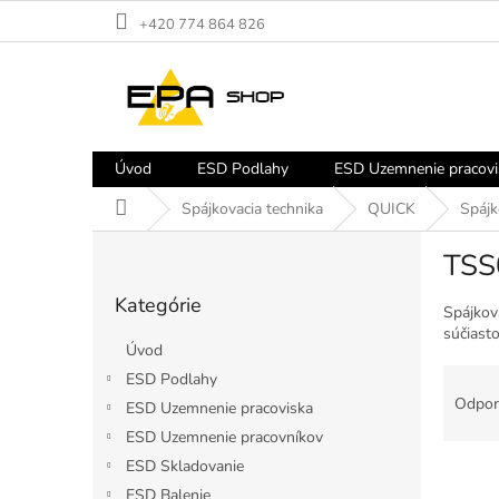
Prejsť
+420 774 864 826
na
obsah
Úvod
ESD Podlahy
ESD Uzemnenie pracovi
Domov
Spájkovacia technika
QUICK
Spájk
B
TSS
o
Preskočiť
č
Kategórie
kategórie
n
Spájkov
súčiasto
ý
Úvod
p
R
ESD Podlahy
a
a
Odpor
ESD Uzemnenie pracoviska
n
d
e
ESD Uzemnenie pracovníkov
e
l
ESD Skladovanie
V
n
ý
i
ESD Balenie