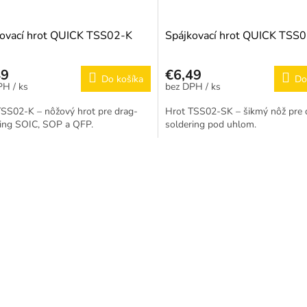
kovací hrot QUICK TSS02-K
Spájkovací hrot QUICK TSS
49
€6,49
Do košíka
Do
/ ks
/ ks
TSS02-K – nôžový hrot pre drag-
Hrot TSS02-SK – šikmý nôž pre 
ring SOIC, SOP a QFP.
soldering pod uhlom.
O
v
l
á
d
a
c
i
e
p
r
v