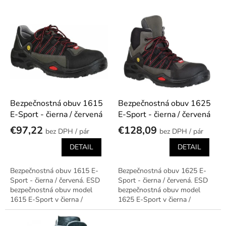
p
r
V
o
ý
d
p
u
i
k
s
t
p
o
r
v
o
d
Bezpečnostná obuv 1615
Bezpečnostná obuv 1625
u
E-Sport - čierna / červená
E-Sport - čierna / červená
k
€97,22
€128,09
/ pár
/ pár
t
o
DETAIL
DETAIL
v
Bezpečnostná obuv 1615 E-
Bezpečnostná obuv 1625 E-
Sport - čierna / červená. ESD
Sport - čierna / červená. ESD
bezpečnostná obuv model
bezpečnostná obuv model
1615 E-Sport v čierna /
1625 E-Sport v čierna /
červená prevedení.
červená prevedení.