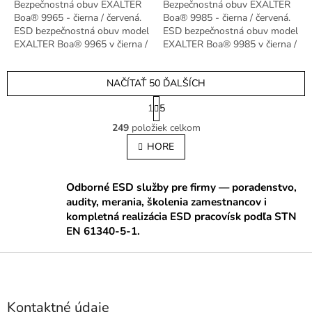
Bezpečnostná obuv EXALTER
Bezpečnostná obuv EXALTER
Boa® 9965 - čierna / červená.
Boa® 9985 - čierna / červená.
ESD bezpečnostná obuv model
ESD bezpečnostná obuv model
EXALTER Boa® 9965 v čierna /
EXALTER Boa® 9985 v čierna /
červená prevedení.
červená prevedení.
NAČÍTAŤ 50 ĎALŠÍCH
S
1
5
t
O
r
249
položiek celkom
v
á
l
HORE
n
á
k
o
d
v
a
Odborné ESD služby pre firmy — poradenstvo,
a
c
audity, merania, školenia zamestnancov i
n
i
kompletná realizácia ESD pracovísk podľa STN
i
e
EN 61340-5-1.
e
p
r
Z
v
á
k
p
y
ä
v
Kontaktné údaje