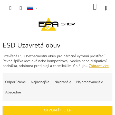
Prejsť
NÁKU
na
obsah
KOŠÍK
ESD Uzavretá obuv
Uzavřená ESD bezpečnostní obuv pro náročné výrobní prostředí.
Pevná špička (ocelová nebo kompozitová), vodivá nebo disipativní
podrážka, odolnost proti oleji a chemikáliím. Splňuje…
Zobrazit více
R
a
Odporúčame
Najlacnejšie
Najdrahšie
Najpredávanejšie
d
e
Abecedne
n
i
e
OTVORIŤ FILTER