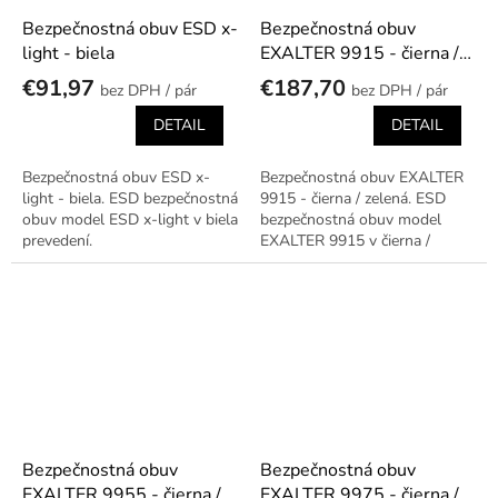
Bezpečnostná obuv ESD x-
Bezpečnostná obuv
light - biela
EXALTER 9915 - čierna /
zelená
€91,97
€187,70
/ pár
/ pár
DETAIL
DETAIL
Bezpečnostná obuv ESD x-
Bezpečnostná obuv EXALTER
light - biela. ESD bezpečnostná
9915 - čierna / zelená. ESD
obuv model ESD x-light v biela
bezpečnostná obuv model
prevedení.
EXALTER 9915 v čierna /
zelená prevedení.
Bezpečnostná obuv
Bezpečnostná obuv
EXALTER 9955 - čierna /
EXALTER 9975 - čierna /