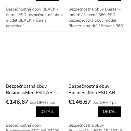
Bezpečnostná obuv BLACK -
Bezpečnostná obuv Blaster -
čierna. ESD bezpečnostná obuv
modré / červené 360. ESD
model BLACK v čierna
bezpečnostná obuv model
prevedení.
Blaster v modré / červené 360
prevedení.
Bezpečnostná obuv
Bezpečnostná obuv
BusinessMen ESD AB-
BusinessMen ESD AB-
33230
33240
€146,67
€146,67
/ pár
/ pár
DETAIL
DETAIL
Bezpečnostná obuv
Bezpečnostná obuv
BusinessMen ESD AB-33230.
BusinessMen ESD AB-33240.