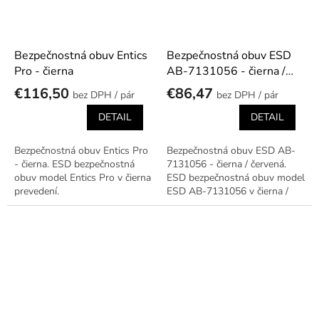
Bezpečnostná obuv Entics
Bezpečnostná obuv ESD
Pro - čierna
AB-7131056 - čierna /
červená
€116,50
€86,47
/ pár
/ pár
DETAIL
DETAIL
Bezpečnostná obuv Entics Pro
Bezpečnostná obuv ESD AB-
- čierna. ESD bezpečnostná
7131056 - čierna / červená.
obuv model Entics Pro v čierna
ESD bezpečnostná obuv model
prevedení.
ESD AB-7131056 v čierna /
červená prevedení.