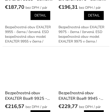
červená
červená
€187,70
€196,31
/ pár
/ pár
DETAIL
DETAIL
Bezpečnostná obuv EXALTER
Bezpečnostná obuv EXALTER
9955 - čierna / červená. ESD
9975 - čierna / červená. ESD
bezpečnostná obuv model
bezpečnostná obuv model
EXALTER 9955 v čierna /
EXALTER 9975 v čierna /
červená prevedení.
červená prevedení.
Bezpečnostná obuv
Bezpečnostná obuv
EXALTER Boa® 9925 -
EXALTER Boa® 9945 -
čierna / zelená
čierna / zelená
€216,57
€229,77
/ pár
/ pár