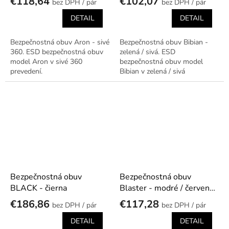
€118,64
€102,07
/ pár
/ pár
DETAIL
DETAIL
Bezpečnostná obuv Aron - sivé
Bezpečnostná obuv Bibian -
360. ESD bezpečnostná obuv
zelená / sivá. ESD
model Aron v sivé 360
bezpečnostná obuv model
prevedení.
Bibian v zelená / sivá
prevedení.
Bezpečnostná obuv
Bezpečnostná obuv
BLACK - čierna
Blaster - modré / červené
360
€186,86
€117,28
/ pár
/ pár
DETAIL
DETAIL