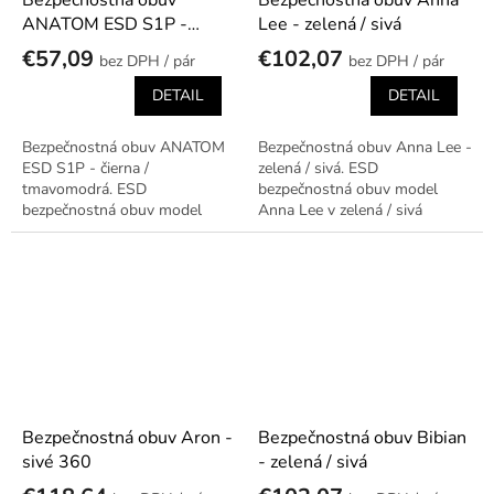
Bezpečnostná obuv
Bezpečnostná obuv Anna
ANATOM ESD S1P -
Lee - zelená / sivá
čierna / tmavomodrá
€57,09
€102,07
/ pár
/ pár
DETAIL
DETAIL
Bezpečnostná obuv ANATOM
Bezpečnostná obuv Anna Lee -
ESD S1P - čierna /
zelená / sivá. ESD
tmavomodrá. ESD
bezpečnostná obuv model
bezpečnostná obuv model
Anna Lee v zelená / sivá
ANATOM ESD S1P v čierna /
prevedení.
tmavomodrá prevedení.
Bezpečnostná obuv Aron -
Bezpečnostná obuv Bibian
sivé 360
- zelená / sivá