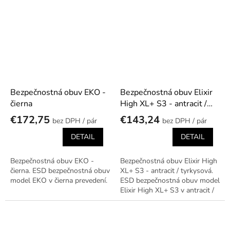
Bezpečnostná obuv EKO -
Bezpečnostná obuv Elixir
čierna
High XL+ S3 - antracit /
tyrkysová
€172,75
€143,24
/ pár
/ pár
DETAIL
DETAIL
Bezpečnostná obuv EKO -
Bezpečnostná obuv Elixir High
čierna. ESD bezpečnostná obuv
XL+ S3 - antracit / tyrkysová.
model EKO v čierna prevedení.
ESD bezpečnostná obuv model
Elixir High XL+ S3 v antracit /
tyrkysová prevedení.