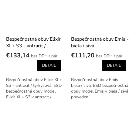
Bezpečnostná obuv Elixir
Bezpečnostná obuv Emis -
XL+ S3 - antracit /
biela / sivá
tyrkysová
€133,14
€111,20
/ pár
/ pár
DETAIL
DETAIL
Bezpečnostná obuv Elixir XL+
Bezpečnostná obuv Emis -
S3 - antracit / tyrkysová. ESD
biela / sivá. ESD bezpečnostná
bezpečnostná obuv model
obuv model Emis v biela / sivá
Elixir XL+ S3 v antracit /
prevedení.
tyrkysová prevedení.