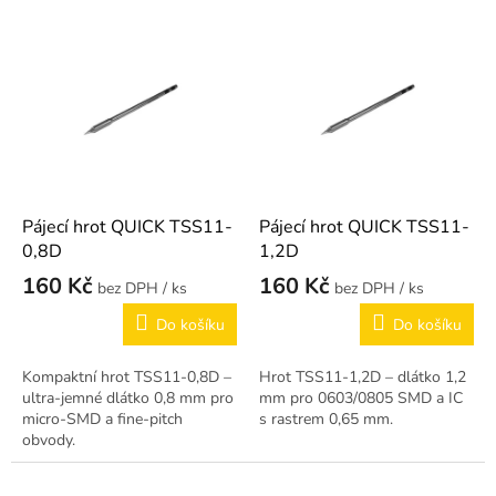
r
o
V
d
ý
u
p
k
i
t
s
ů
p
r
o
d
Pájecí hrot QUICK TSS11-
Pájecí hrot QUICK TSS11-
u
0,8D
1,2D
k
160 Kč
160 Kč
/ ks
/ ks
t
ů
Do košíku
Do košíku
Kompaktní hrot TSS11-0,8D –
Hrot TSS11-1,2D – dlátko 1,2
ultra-jemné dlátko 0,8 mm pro
mm pro 0603/0805 SMD a IC
micro-SMD a fine-pitch
s rastrem 0,65 mm.
obvody.