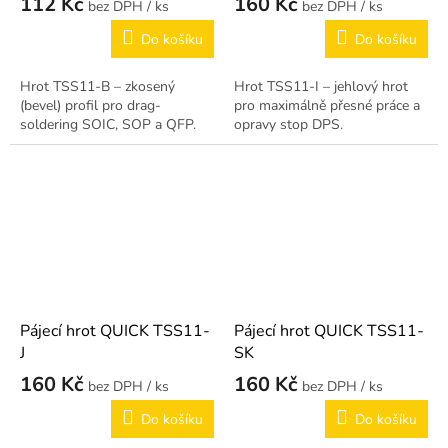
112 Kč
160 Kč
/ ks
/ ks
Do košíku
Do košíku
Hrot TSS11-B – zkosený
Hrot TSS11-I – jehlový hrot
(bevel) profil pro drag-
pro maximálně přesné práce a
soldering SOIC, SOP a QFP.
opravy stop DPS.
Pájecí hrot QUICK TSS11-
Pájecí hrot QUICK TSS11-
J
SK
160 Kč
160 Kč
/ ks
/ ks
Do košíku
Do košíku