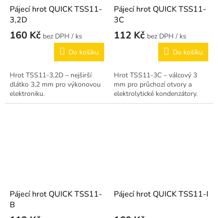
Pájecí hrot QUICK TSS11-
Pájecí hrot QUICK TSS11-
3,2D
3C
160 Kč
112 Kč
/ ks
/ ks
Do košíku
Do košíku
Hrot TSS11-3,2D – nejširší
Hrot TSS11-3C – válcový 3
dlátko 3,2 mm pro výkonovou
mm pro průchozí otvory a
elektroniku.
elektrolytické kondenzátory.
Pájecí hrot QUICK TSS11-
Pájecí hrot QUICK TSS11-I
B