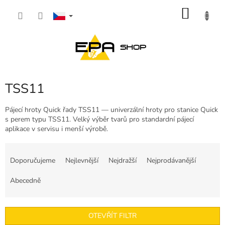
Přejít
NÁKU
na
obsah
KOŠÍK
TSS11
Pájecí hroty Quick řady TSS11 — univerzální hroty pro stanice Quick
s perem typu TSS11. Velký výběr tvarů pro standardní pájecí
aplikace v servisu i menší výrobě.
Ř
a
Doporučujeme
Nejlevnější
Nejdražší
Nejprodávanější
z
e
Abecedně
n
í
p
OTEVŘÍT FILTR