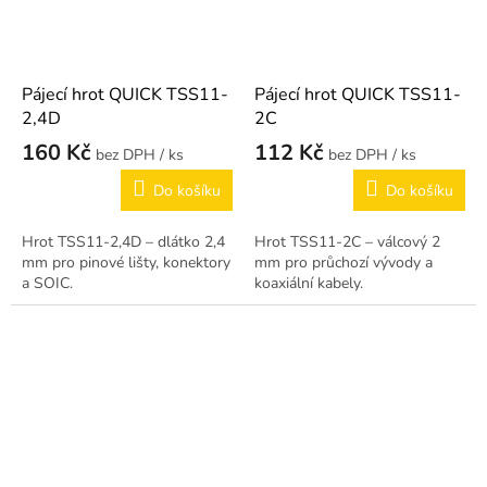
Pájecí hrot QUICK TSS11-
Pájecí hrot QUICK TSS11-
2,4D
2C
160 Kč
112 Kč
/ ks
/ ks
Do košíku
Do košíku
Hrot TSS11-2,4D – dlátko 2,4
Hrot TSS11-2C – válcový 2
mm pro pinové lišty, konektory
mm pro průchozí vývody a
a SOIC.
koaxiální kabely.