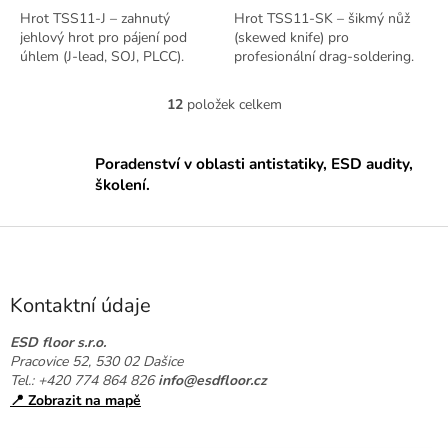
Hrot TSS11-J – zahnutý
Hrot TSS11-SK – šikmý nůž
jehlový hrot pro pájení pod
(skewed knife) pro
úhlem (J-lead, SOJ, PLCC).
profesionální drag-soldering.
12
položek celkem
O
v
l
Poradenství v oblasti antistatiky, ESD audity,
á
školení.
d
a
c
Z
í
á
p
p
r
a
v
Kontaktní údaje
k
t
y
í
ESD floor s.r.o.
v
Pracovice 52, 530 02 Dašice
ý
Tel.: +420 774 864 826
info@esdfloor.cz
p
📍 Zobrazit na mapě
i
s