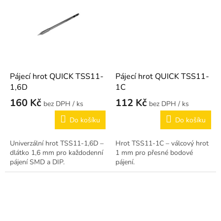
Pájecí hrot QUICK TSS11-
Pájecí hrot QUICK TSS11-
1,6D
1C
160 Kč
112 Kč
/ ks
/ ks
Do košíku
Do košíku
Univerzální hrot TSS11-1,6D –
Hrot TSS11-1C – válcový hrot
dlátko 1,6 mm pro každodenní
1 mm pro přesné bodové
pájení SMD a DIP.
pájení.