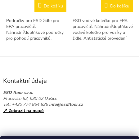
Do košíku
Do košíku
Područky pro ESD židle pro
ESD vodivé kolečko pro EPA
EPA pracoviště.
pracoviště. Náhradní/doplňkové
Náhradní/doplňkové područky
vodivé kolečko pro vozíky a
pro pohodlí pracovníků.
židle. Antistatické provedení
Antistatické provedení dle ČSN
dle ČSN EN 61340-5-1.
EN 61340-5-1.
Z
á
p
a
Kontaktní údaje
t
í
ESD floor s.r.o.
Pracovice 52, 530 02 Dašice
Tel.: +420 774 864 826
info@esdfloor.cz
📍 Zobrazit na mapě