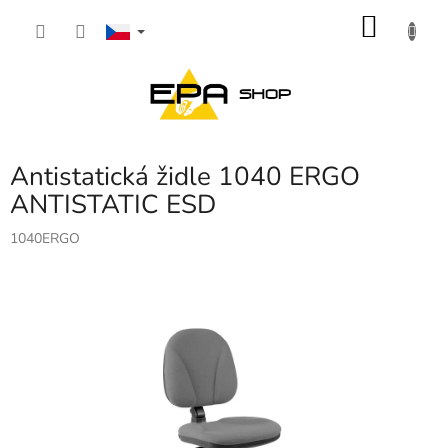
Přejít
NÁKU
na
obsah
KOŠÍK
Antistatická židle 1040 ERGO
ANTISTATIC ESD
1040ERGO