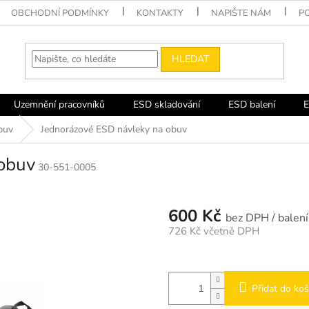
OBCHODNÍ PODMÍNKY
KONTAKTY
NAPIŠTE NÁM
P
HLEDAT
Uzemnění pracovníků
ESD skladování
ESD balení
E
buv
Jednorázové ESD návleky na obuv
obuv
30-551-0005
600 Kč
/ balení
726 Kč včetně DPH
Měrná
cena:
Přidat do koš