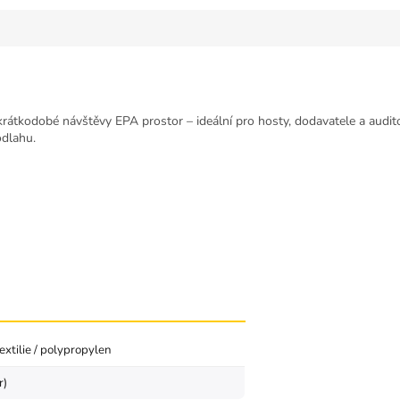
rátkodobé návštěvy EPA prostor – ideální pro hosty, dodavatele a audito
odlahu.
extilie / polypropylen
r)