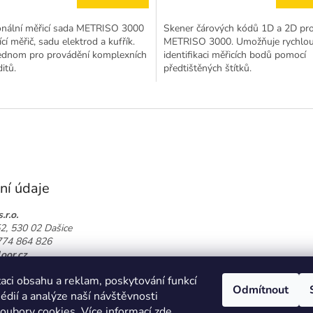
onální měřicí sada METRISO 3000
Skener čárových kódů 1D a 2D pr
cí měřič, sadu elektrod a kufřík.
METRISO 3000. Umožňuje rychlo
ednom pro provádění komplexních
identifikaci měřicích bodů pomocí
itů.
předtištěných štítků.
ní údaje
.r.o.
52, 530 02 Dašice
 774 864 826
oor.cz
t na mapě
aci obsahu a reklam, poskytování funkcí
Odmítnout
édií a analýze naší návštěvnosti
oubory cookies. Více informací
zde
.