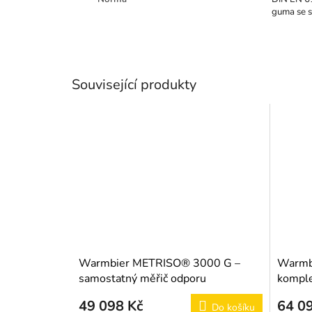
guma se s
Související produkty
Warmbier METRISO® 3000 G –
Warmb
samostatný měřič odporu
komple
49 098 Kč
64 0
Do košíku