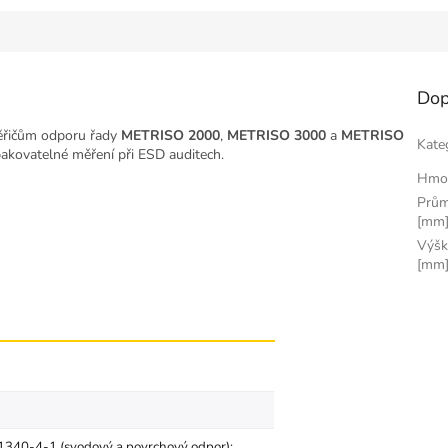
Dop
měřičům odporu řady
METRISO 2000
,
METRISO 3000
a
METRISO
Kate
 opakovatelné měření při ESD auditech.
Hmo
Prům
[mm
Výšk
[mm
1340-4-1 (svodový a povrchový odpor);