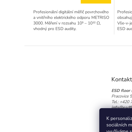
Profesionální digitální měřič povrchového
Profesi
a vnitřního elektrického odporu METRISO
obsahují
3000. Měření v rozsahu 10³ – 10¹² Ω,
Vše-v-j
vhodný pro ESD audity.
ESD aud
Z
á
p
a
t
Kontakt
í
ESD floor s
Pracovice 
Tel.: +420
info@esdfl
📍 Zobrazi
K personaliz
sociálních m
využíváme s