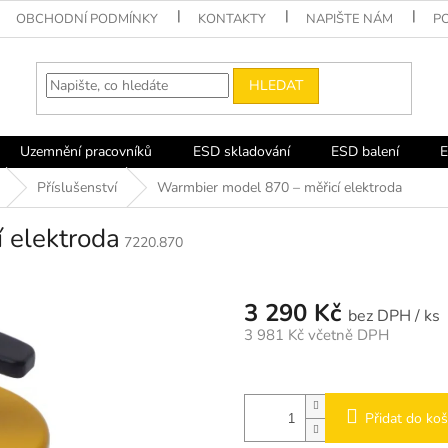
OBCHODNÍ PODMÍNKY
KONTAKTY
NAPIŠTE NÁM
P
HLEDAT
Uzemnění pracovníků
ESD skladování
ESD balení
E
Příslušenství
Warmbier model 870 – měřicí elektroda
 elektroda
7220.870
3 290 Kč
/ ks
3 981 Kč včetně DPH
Měrná
cena:
Přidat do koš