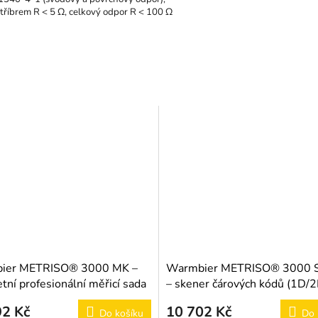
tříbrem R < 5 Ω, celkový odpor R < 100 Ω
ier METRISO® 3000 MK –
Warmbier METRISO® 3000 
tní profesionální měřicí sada
– skener čárových kódů (1D/2
92 Kč
10 702 Kč
Do košíku
Do 