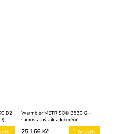
SC.D2
Warmbier METRISO® B530 G –
D)
samostatný základní měřič
25 166 Kč
košíku
Do košíku