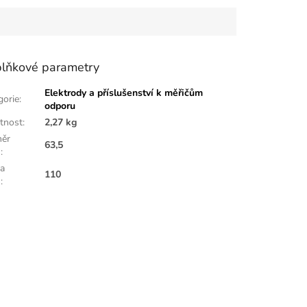
lňkové parametry
Elektrody a příslušenství k měřičům
gorie
:
odporu
tnost
:
2,27 kg
ěr
63,5
]
:
a
110
]
: