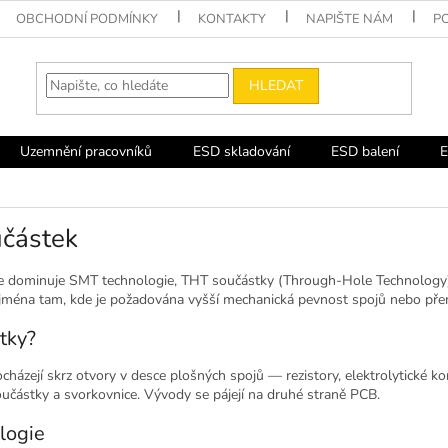
OBCHODNÍ PODMÍNKY
KONTAKTY
NAPIŠTE NÁM
P
HLEDAT
Uzemnění pracovníků
ESD skladování
ESD balení
E
učástek
ce dominuje SMT technologie, THT součástky (Through-Hole Technology) 
zejména tam, kde je požadována vyšší mechanická pevnost spojů nebo pře
tky?
ocházejí skrz otvory v desce plošných spojů — rezistory, elektrolytické ko
učástky a svorkovnice. Vývody se pájejí na druhé straně PCB.
logie