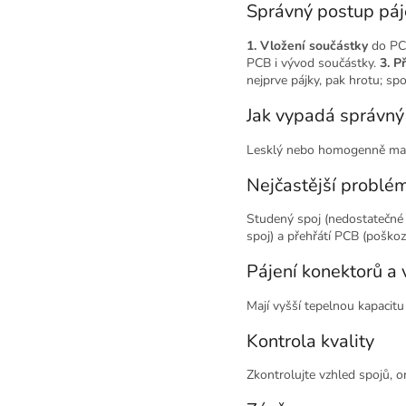
Správný postup páj
1. Vložení součástky
do PCB
PCB i vývod součástky.
3. P
nejprve pájky, pak hrotu; sp
Jak vypadá správný
Lesklý nebo homogenně matn
Nejčastější problé
Studený spoj (nedostatečné z
spoj) a přehřátí PCB (poškoz
Pájení konektorů a
Mají vyšší tepelnou kapacitu 
Kontrola kvality
Zkontrolujte vzhled spojů, o