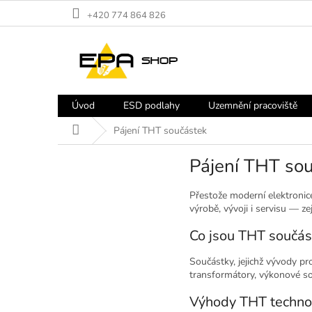
Přejít
+420 774 864 826
na
obsah
Úvod
ESD podlahy
Uzemnění pracoviště
Domů
Pájení THT součástek
Pájení THT so
Přestože moderní elektroni
výrobě, vývoji i servisu — 
Co jsou THT součás
Součástky, jejichž vývody pr
transformátory, výkonové so
Výhody THT techno