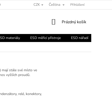
CZK
Čeština
ORADNA
Přihlášení
NÁKUPNÍ
Prázdný košík
KOŠÍK
SD materiály
ESD měřicí přístroje
ESD nářadí
ESD náb
mají stále své místo ve
nos vyšších proudů.
ndenzátory, relé, konektory,