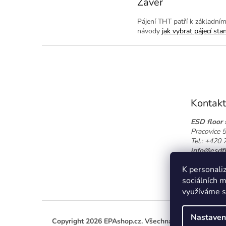
Závěr
Pájení THT patří k základní
návody
jak vybrat pájecí stan
Z
á
p
a
t
Kontakt
í
ESD floor s
Pracovice 
Tel.: +420
info@esdfl
📍 Zobrazi
K personaliz
sociálních m
využíváme s
Nastaven
Copyright 2026
EPAshop.cz
. Všechna práva vyhrazen