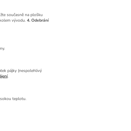
ožte současně na plošku
t kolem vývodu.
4. Odebrání
ny.
tek pájky (nespolehlivý
ájení
.
ysokou teplotu.