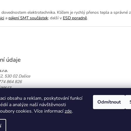
m dovednostem elektrotechnika. Klíčem je rychlý přenos tepla a správné 
ici
a
pájení SMT součástek
; další v
ESD poradně
.
ní údaje
.r.o.
52, 530 02 Dašice
 774 864 826
oor.cz
t na mapě
aci obsahu a reklam, poskytování funkcí
Odmítnout
édií a analýze naší návštěvnosti
oubory cookies. Více informací
zde
.
í
a.
Upravit nastavení cookies