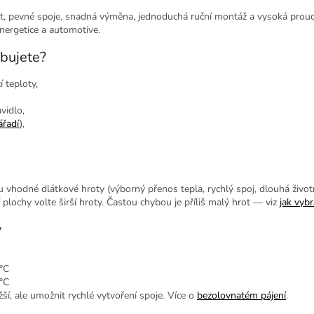
 pevné spoje, snadná výměna, jednoduchá ruční montáž a vysoká proudo
energetice a automotive.
ebujete?
í teploty,
avidlo,
ářadí
),
u vhodné dlátkové hroty (výborný přenos tepla, rychlý spoj, dlouhá život
lochy volte širší hroty. Častou chybou je příliš malý hrot — viz
jak vybr
y
a
°C
°C
žší, ale umožnit rychlé vytvoření spoje. Více o
bezolovnatém pájení
.