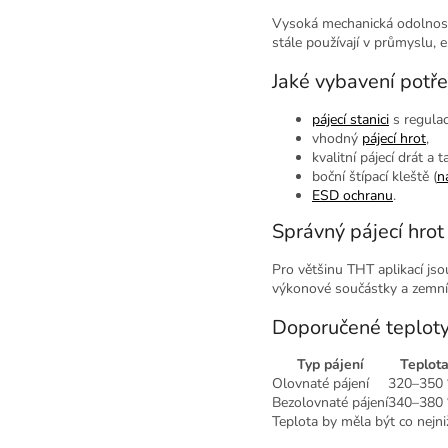
Vysoká mechanická odolnost,
stále používají v průmyslu, 
Jaké vybavení potř
pájecí stanici
s regulac
vhodný
pájecí hrot
,
kvalitní pájecí drát a t
boční štípací kleště (
n
ESD ochranu
.
Správný pájecí hrot
Pro většinu THT aplikací jso
výkonové součástky a zemní p
Doporučené teplot
Typ pájení
Teplot
Olovnaté pájení
320–350 
Bezolovnaté pájení
340–380 
Teplota by měla být co nejni