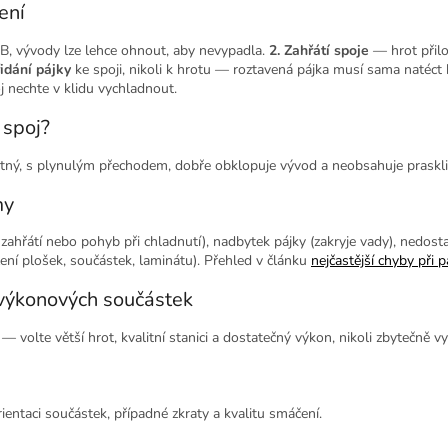
ení
, vývody lze lehce ohnout, aby nevypadla.
2. Zahřátí spoje
— hrot přil
řidání pájky
ke spoji, nikoli k hrotu — roztavená pájka musí sama natéc
oj nechte v klidu vychladnout.
 spoj?
ý, s plynulým přechodem, dobře obklopuje vývod a neobsahuje praskli
my
ahřátí nebo pohyb při chladnutí), nadbytek pájky (zakryje vady), nedosta
ení plošek, součástek, laminátu). Přehled v článku
nejčastější chyby při p
 výkonových součástek
— volte větší hrot, kvalitní stanici a dostatečný výkon, nikoli zbytečně v
rientaci součástek, případné zkraty a kvalitu smáčení.