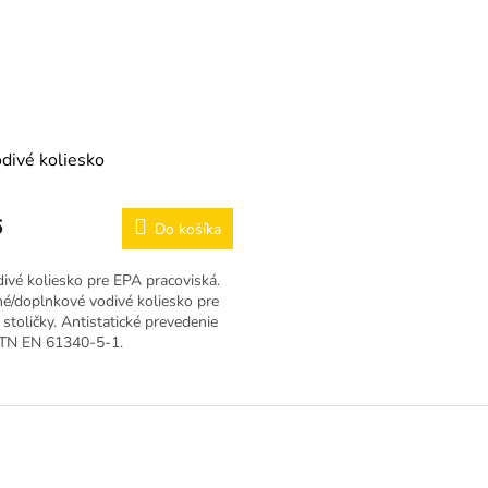
divé koliesko
6
Do košíka
ivé koliesko pre EPA pracoviská.
é/doplnkové vodivé koliesko pre
 stoličky. Antistatické prevedenie
TN EN 61340-5-1.