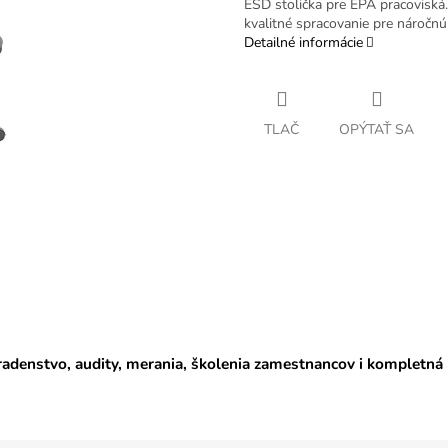
ESD stolička pre EPA pracoviská
kvalitné spracovanie pre náročnú
Detailné informácie
TLAČ
OPÝTAŤ SA
adenstvo, audity, merania, školenia zamestnancov i kompletná