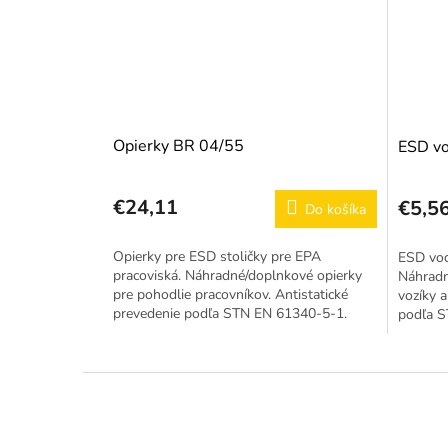
Opierky BR 04/55
ESD vo
€24,11
€5,5
Do košíka
Opierky pre ESD stoličky pre EPA
ESD vod
pracoviská. Náhradné/doplnkové opierky
Náhradn
pre pohodlie pracovníkov. Antistatické
vozíky a
prevedenie podľa STN EN 61340-5-1.
podľa S
Z
á
p
ä