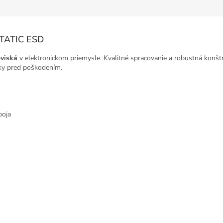
STATIC ESD
viská
v elektronickom priemysle. Kvalitné spracovanie a robustná konšt
stky pred poškodením.
boja