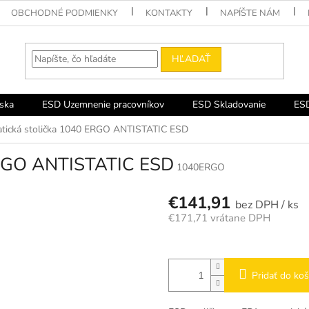
OBCHODNÉ PODMIENKY
KONTAKTY
NAPÍŠTE NÁM
HĽADAŤ
ska
ESD Uzemnenie pracovníkov
ESD Skladovanie
ESD
atická stolička 1040 ERGO ANTISTATIC ESD
 ERGO ANTISTATIC ESD
1040ERGO
€141,91
/ ks
€171,71 vrátane DPH
Jednotková
cena:
Pridať do koš