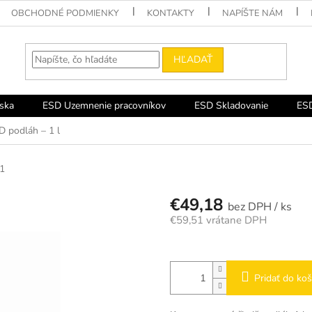
OBCHODNÉ PODMIENKY
KONTAKTY
NAPÍŠTE NÁM
HĽADAŤ
ska
ESD Uzemnenie pracovníkov
ESD Skladovanie
ESD
D podláh – 1 l
1
€49,18
/ ks
€59,51 vrátane DPH
Jednotková
cena:
Pridať do koš