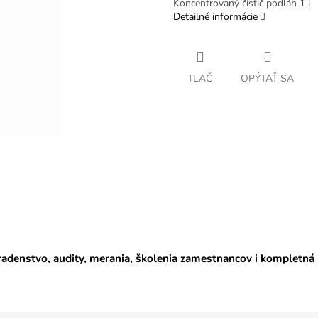
Koncentrovaný čistič podláh 1 l.
Detailné informácie
TLAČ
OPÝTAŤ SA
adenstvo, audity, merania, školenia zamestnancov i kompletná