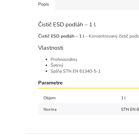
Popis
Čistič ESD podláh – 1 l
Čistič ESD podláh – 1 l
– Koncentrovaný čistič podlá
Vlastnosti
Profesionálny
Šetrný
Spĺňa STN EN 61340-5-1
Parametre
Objem
1 l
Norma
STN EN 
Z