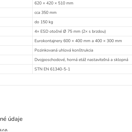
620 × 420 × 510 mm
cca 350 mm
do 150 kg
4× ESD otočné Ø 75 mm (2× s brzdou)
Eurokontajnery 600 × 400 mm a 400 × 300 mm
Pozinkovaná uhlová konštrukcia
Dvojposchodové, horná etáž nastaviteľná a sklopná
STN EN 61340-5-1
né údaje
.r.o.