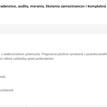
adenstvo, audity, merania, školenia zamestnancov i kompletná
á
v elektronickom priemysle. Prepravná plošina vyrobená z pozinkovaného
ni citlivé súčiastky pred poškodením.
boja
 súčiastok