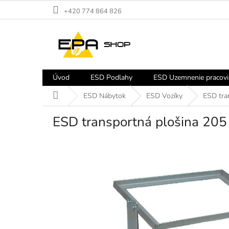
Prejsť
+420 774 864 826
na
obsah
Úvod
ESD Podlahy
ESD Uzemnenie pracovi
Domov
ESD Nábytok
ESD Vozíky
ESD tra
ESD transportná plošina 205