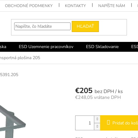
OBCHODNÉ PODMIENKY
KONTAKTY
NAPÍŠTE NÁM
HĽADAŤ
ska
ESD Uzemnenie pracovníkov
ESD Skladovanie
ESD
nsportná plošina 205
5391.205
€205
/ ks
€248,05 vrátane DPH
Jednotková
cena:
Pridať do koš