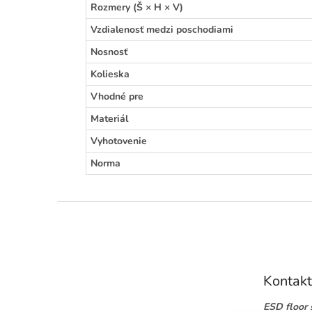
Rozmery (Š × H × V)
Vzdialenosť medzi poschodiami
Nosnosť
Kolieska
Vhodné pre
Materiál
Vyhotovenie
Norma
Z
á
p
ä
t
Kontakt
i
e
ESD floor s