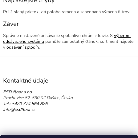
Najčastejšie chyby
Príliš slabý prietok, zlá poloha ramena a zanedbaná výmena filtrov.
Záver
Správne nastavené odsávanie spoľahlivo chráni zdravie. S
výberom
odsávacieho systému
pomôže samostatný článok; sortiment nájdete
v
odsávaní splodín
.
Z
á
p
ä
Kontaktné údaje
t
i
ESD floor s.r.o.
Prachovice 52, 530 02 Dašice, Česko
e
Tel.:
+420 774 864 826
info@esdfloor.cz