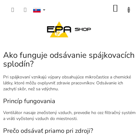
Prejsť
NÁKU
na
obsah
KOŠÍK
Ako funguje odsávanie spájkovacích
splodín?
Pri spájkovaní vznikajú výpary obsahujúce mikročastice a chemické
látky, ktoré môžu ovplyvniť zdravie pracovníkov. Odsávanie ich
zachytí skôr, než sa vdýchnu.
Princíp fungovania
Ventilátor nasaje znečistený vzduch, prevedie ho cez filtračný systém
a vráti vyčistený vzduch do miestnosti.
Prečo odsávať priamo pri zdroji?