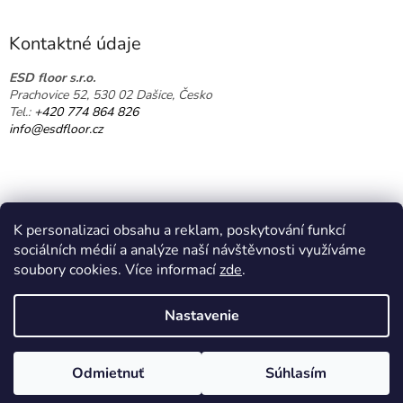
á
p
ä
Kontaktné údaje
t
i
ESD floor s.r.o.
Prachovice 52, 530 02 Dašice, Česko
e
Tel.:
+420 774 864 826
info@esdfloor.cz
K personalizaci obsahu a reklam, poskytování funkcí
sociálních médií a analýze naší návštěvnosti využíváme
soubory cookies. Více informací
zde
.
Vytvoril Shoptet
Nastavenie
Copyright 2026
EPAshop.cz
. Všetky práva vyhradené.
Upraviť
Odmietnuť
Súhlasím
nastavenie cookies