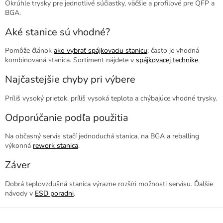
Okrúhle trysky pre jednotlivé súčiastky, väčšie a profilové pre QFP a
BGA.
Aké stanice sú vhodné?
Pomôže článok
ako vybrať spájkovaciu stanicu
; často je vhodná
kombinovaná stanica. Sortiment nájdete v
spájkovacej technike
.
Najčastejšie chyby pri výbere
Príliš vysoký prietok, príliš vysoká teplota a chýbajúce vhodné trysky.
Odporúčanie podľa použitia
Na občasný servis stačí jednoduchá stanica, na BGA a reballing
výkonná
rework stanica
.
Záver
Dobrá teplovzdušná stanica výrazne rozšíri možnosti servisu. Ďalšie
návody v
ESD poradni
.
Z