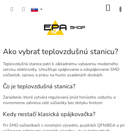
Prejsť
NÁKU
na
obsah
KOŠÍK
Ako vybrať teplovzdušnú stanicu?
Teplovzdušná stanica patrí k základnému vybaveniu moderného
servisu elektroniky. Umožňuje spájkovanie a odspájkovanie SMD
súčiastok, opravy a prácu na husto osadených doskách.
Čo je teplovzdušná stanica?
Zariadenie, ktoré vytvára regulovaný prúd horúceho vzduchu a
rovnomerne zahrieva celé súčiastky bez dotyku hrotom.
Kedy nestačí klasická spájkovačka?
Pri SMD súčiastkach s mnohými vývodmi, puzdrách QFN/BGA a pri
súčasnom zahrievaní viacerých vývodov – tu je teplovzduch