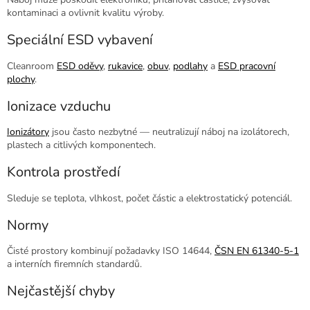
kontaminaci a ovlivnit kvalitu výroby.
Speciální ESD vybavení
Cleanroom
ESD oděvy
,
rukavice
,
obuv
,
podlahy
a
ESD pracovní
plochy
.
Ionizace vzduchu
Ionizátory
jsou často nezbytné — neutralizují náboj na izolátorech,
plastech a citlivých komponentech.
Kontrola prostředí
Sleduje se teplota, vlhkost, počet částic a elektrostatický potenciál.
Normy
Čisté prostory kombinují požadavky ISO 14644,
ČSN EN 61340-5-1
a interních firemních standardů.
Nejčastější chyby