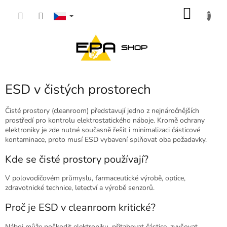
Přejít
NÁKU
na
obsah
KOŠÍK
ESD v čistých prostorech
Čisté prostory (cleanroom) představují jedno z nejnáročnějších
prostředí pro kontrolu elektrostatického náboje. Kromě ochrany
elektroniky je zde nutné současně řešit i minimalizaci částicové
kontaminace, proto musí ESD vybavení splňovat oba požadavky.
Kde se čisté prostory používají?
V polovodičovém průmyslu, farmaceutické výrobě, optice,
zdravotnické technice, letectví a výrobě senzorů.
Proč je ESD v cleanroom kritické?
Náboj může poškodit elektroniku, přitahovat částice, zvyšovat