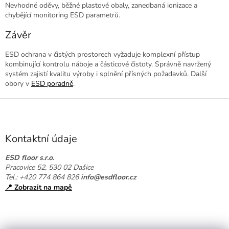
Nevhodné oděvy, běžné plastové obaly, zanedbaná ionizace a
chybějící monitoring ESD parametrů.
Závěr
ESD ochrana v čistých prostorech vyžaduje komplexní přístup
kombinující kontrolu náboje a částicové čistoty. Správně navržený
systém zajistí kvalitu výroby i splnění přísných požadavků. Další
obory v
ESD poradně
.
Z
á
p
a
Kontaktní údaje
t
í
ESD floor s.r.o.
Pracovice 52, 530 02 Dašice
Tel.: +420 774 864 826
info@esdfloor.cz
📍 Zobrazit na mapě