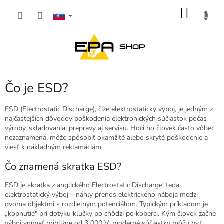
Prejsť
NÁKU
na
obsah
KOŠÍK
Čo je ESD?
ESD (Electrostatic Discharge), čiže elektrostatický výboj, je jedným z
najčastejších dôvodov poškodenia elektronických súčiastok počas
výroby, skladovania, prepravy aj servisu. Hoci ho človek často vôbec
nezaznamená, môže spôsobiť okamžité alebo skryté poškodenie a
viesť k nákladným reklamáciám.
Čo znamená skratka ESD?
ESD je skratka z anglického Electrostatic Discharge, teda
elektrostatický výboj – náhly prenos elektrického náboja medzi
dvoma objektmi s rozdielnym potenciálom. Typickým príkladom je
„kopnutie" pri dotyku kľučky po chôdzi po koberci. Kým človek začne
výboj vnímať približne od 3 000 V, moderné súčiastky môžu byť