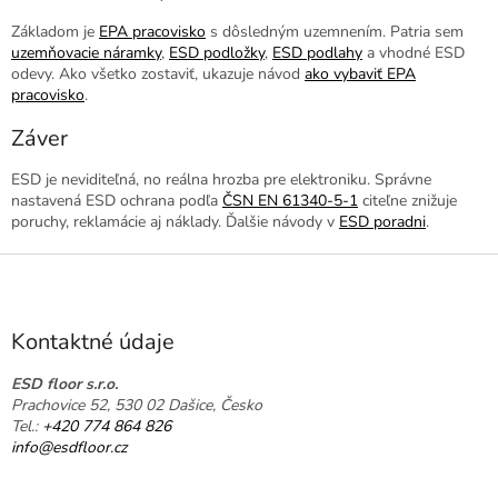
Základom je
EPA pracovisko
s dôsledným uzemnením. Patria sem
uzemňovacie náramky
,
ESD podložky
,
ESD podlahy
a vhodné ESD
odevy. Ako všetko zostaviť, ukazuje návod
ako vybaviť EPA
pracovisko
.
Záver
ESD je neviditeľná, no reálna hrozba pre elektroniku. Správne
nastavená ESD ochrana podľa
ČSN EN 61340-5-1
citeľne znižuje
poruchy, reklamácie aj náklady. Ďalšie návody v
ESD poradni
.
Z
á
p
ä
Kontaktné údaje
t
i
ESD floor s.r.o.
Prachovice 52, 530 02 Dašice, Česko
e
Tel.:
+420 774 864 826
info@esdfloor.cz