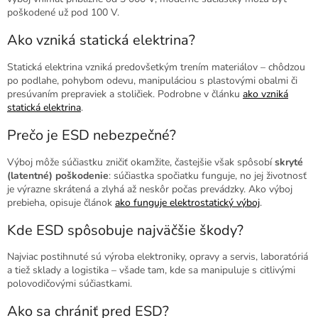
poškodené už pod 100 V.
Ako vzniká statická elektrina?
Statická elektrina vzniká predovšetkým trením materiálov – chôdzou
po podlahe, pohybom odevu, manipuláciou s plastovými obalmi či
presúvaním prepraviek a stoličiek. Podrobne v článku
ako vzniká
statická elektrina
.
Prečo je ESD nebezpečné?
Výboj môže súčiastku zničiť okamžite, častejšie však spôsobí
skryté
(latentné) poškodenie
: súčiastka spočiatku funguje, no jej životnosť
je výrazne skrátená a zlyhá až neskôr počas prevádzky. Ako výboj
prebieha, opisuje článok
ako funguje elektrostatický výboj
.
Kde ESD spôsobuje najväčšie škody?
Najviac postihnuté sú výroba elektroniky, opravy a servis, laboratóriá
a tiež sklady a logistika – všade tam, kde sa manipuluje s citlivými
polovodičovými súčiastkami.
Ako sa chrániť pred ESD?