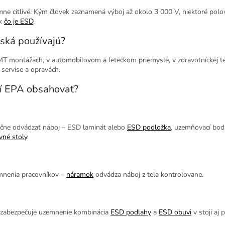
ne citlivé. Kým človek zaznamená výboj až okolo 3 000 V, niektoré po
ok
čo je ESD
.
ská používajú?
SMT montážach, v automobilovom a leteckom priemysle, v zdravotníckej te
 servise a opravách.
í EPA obsahovať?
čne odvádzať náboj – ESD laminát alebo
ESD podložka
, uzemňovací bod
vné stoly
.
mnenia pracovníkov –
náramok
odvádza náboj z tela kontrolovane.
, zabezpečuje uzemnenie kombinácia
ESD podlahy
a
ESD obuvi
v stoji aj p