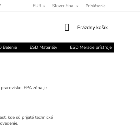
EUR
Slovenčina
ESD PORADŇA
Prihlásenie
NÁKUPNÝ
Prázdny košík
KOŠÍK
 Balenie
ESD Materiály
ESD Meracie prístroje
ESD Nár
A pracovisko. EPA zóna je
asť, kde sú prijaté technické
odvedenie.