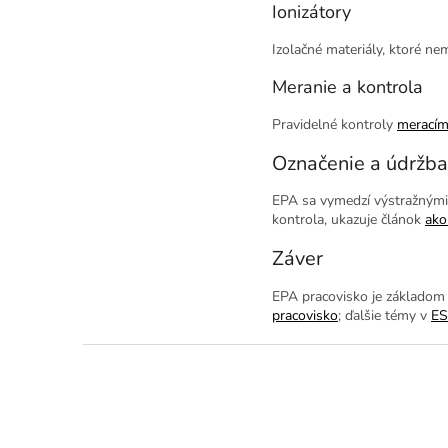
Ionizátory
Izolačné materiály, ktoré ne
Meranie a kontrola
Pravidelné kontroly
meracími
Označenie a údržba
EPA sa vymedzí výstražnými 
kontrola, ukazuje článok
ako
Záver
EPA pracovisko je základo
pracovisko
; ďalšie témy v
ES
Z
á
p
ä
t