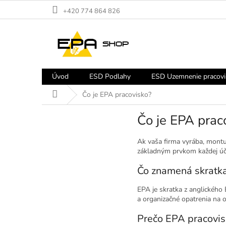
Prejsť
+420 774 864 826
na
obsah
Úvod
ESD Podlahy
ESD Uzemnenie pracovi
Domov
Čo je EPA pracovisko?
Čo je EPA prac
Ak vaša firma vyrába, montuj
základným prvkom každej úč
Čo znamená skratk
EPA je skratka z anglického E
a organizačné opatrenia na 
Prečo EPA pracovisk