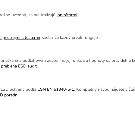
možno uzemniť, sa neutralizujú
ionizátormi
.
 prístrojmi a testermi
zaistia, že každý prvok funguje.
značkami a podlahovým značením; jej funkcia a hodnoty sa pravidelne k
 prebieha ESD audit
.
m ESD ochrany podľa
ČSN EN 61340-5-1
. Kompletný návod nájdete v čl
D poradni
.