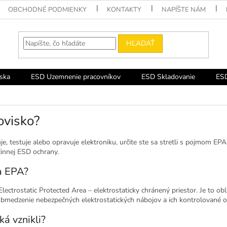
OBCHODNÉ PODMIENKY
KONTAKTY
NAPÍŠTE NÁM
HĽADAŤ
ska
ESD Uzemnenie pracovníkov
ESD Skladovanie
ESD
ovisko?
e, testuje alebo opravuje elektroniku, určite ste sa stretli s pojmom EP
innej ESD ochrany.
a EPA?
lectrostatic Protected Area – elektrostaticky chránený priestor. Je to obl
obmedzenie nebezpečných elektrostatických nábojov a ich kontrolované 
á vznikli?