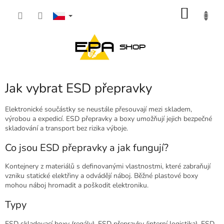
Přejít
NÁKU
na
obsah
KOŠÍK
Jak vybrat ESD přepravky
Elektronické součástky se neustále přesouvají mezi skladem,
výrobou a expedicí. ESD přepravky a boxy umožňují jejich bezpečné
skladování a transport bez rizika výboje.
Co jsou ESD přepravky a jak fungují?
Kontejnery z materiálů s definovanými vlastnostmi, které zabraňují
vzniku statické elektřiny a odvádějí náboj. Běžné plastové boxy
mohou náboj hromadit a poškodit elektroniku.
Typy
ESD skladovací boxy (regály), ESD přepravky (interní logistika), ESD