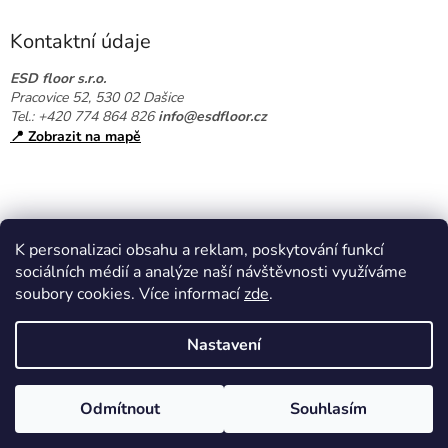
p
a
Kontaktní údaje
t
í
ESD floor s.r.o.
Pracovice 52, 530 02 Dašice
Tel.: +420 774 864 826
info@esdfloor.cz
📍 Zobrazit na mapě
K personalizaci obsahu a reklam, poskytování funkcí
sociálních médií a analýze naší návštěvnosti využíváme
soubory cookies. Více informací
zde
.
Vytvořil Shoptet
Nastavení
Copyright 2026
EPAshop.cz
. Všechna práva vyhrazena.
Upravit
Odmítnout
Souhlasím
nastavení cookies