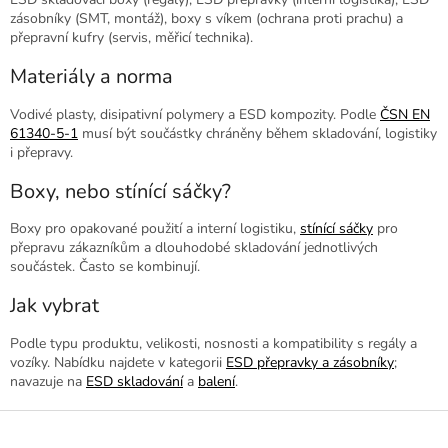
zásobníky (SMT, montáž), boxy s víkem (ochrana proti prachu) a
přepravní kufry (servis, měřicí technika).
Materiály a norma
Vodivé plasty, disipativní polymery a ESD kompozity. Podle
ČSN EN
61340-5-1
musí být součástky chráněny během skladování, logistiky
i přepravy.
Boxy, nebo stínící sáčky?
Boxy pro opakované použití a interní logistiku,
stínící sáčky
pro
přepravu zákazníkům a dlouhodobé skladování jednotlivých
součástek. Často se kombinují.
Jak vybrat
Podle typu produktu, velikosti, nosnosti a kompatibility s regály a
vozíky. Nabídku najdete v kategorii
ESD přepravky a zásobníky
;
navazuje na
ESD skladování
a
balení
.
Z
á