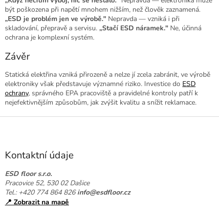
„Když necítím výboj, nic se nestalo."
Nepravda — elektronika může
být poškozena při napětí mnohem nižším, než člověk zaznamená.
„ESD je problém jen ve výrobě."
Nepravda — vzniká i při
skladování, přepravě a servisu.
„Stačí ESD náramek."
Ne, účinná
ochrana je komplexní systém.
Závěr
Statická elektřina vzniká přirozeně a nelze jí zcela zabránit, ve výrobě
elektroniky však představuje významné riziko. Investice do
ESD
ochrany
, správného EPA pracoviště a pravidelné kontroly patří k
nejefektivnějším způsobům, jak zvýšit kvalitu a snížit reklamace.
Z
á
p
a
Kontaktní údaje
t
í
ESD floor s.r.o.
Pracovice 52, 530 02 Dašice
Tel.: +420 774 864 826
info@esdfloor.cz
📍 Zobrazit na mapě