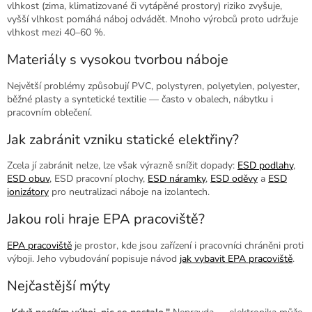
vlhkost (zima, klimatizované či vytápěné prostory) riziko zvyšuje,
vyšší vlhkost pomáhá náboj odvádět. Mnoho výrobců proto udržuje
vlhkost mezi 40–60 %.
Materiály s vysokou tvorbou náboje
Největší problémy způsobují PVC, polystyren, polyetylen, polyester,
běžné plasty a syntetické textilie — často v obalech, nábytku i
pracovním oblečení.
Jak zabránit vzniku statické elektřiny?
Zcela jí zabránit nelze, lze však výrazně snížit dopady:
ESD podlahy
,
ESD obuv
, ESD pracovní plochy,
ESD náramky
,
ESD oděvy
a
ESD
ionizátory
pro neutralizaci náboje na izolantech.
Jakou roli hraje EPA pracoviště?
EPA pracoviště
je prostor, kde jsou zařízení i pracovníci chráněni proti
výboji. Jeho vybudování popisuje návod
jak vybavit EPA pracoviště
.
Nejčastější mýty