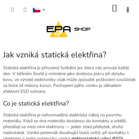
Přejít
NÁKU
na
obsah
KOŠÍK
Jak vzniká statická elektřina?
Statická elektřina je přirozený fyzikální jev, který nás provází každý
den. V běžném životě ji vnímáme jako drobnou jiskru při dotyku
kovu, ve výrobě elektroniky však může způsobit poškození součástek
za tisíce až miliony korun. Pochopení jejího vzniku je základem
efektivní ESD ochrany.
Co je statická elektřina?
Statická elektřina je nahromaděný elektrický náboj na povrchu
materiálu. Když se dva materiály dostanou do kontaktu a oddělí,
přenášejí se mezi nimi elektrony — jeden získá přebytek, druhý
nedostatek. Vzniká potenciál dosahující tisíců voltů; při kontaktu s
objektem o jiném potenciálu vzniká
elektrostatický výboj (ESD)
.