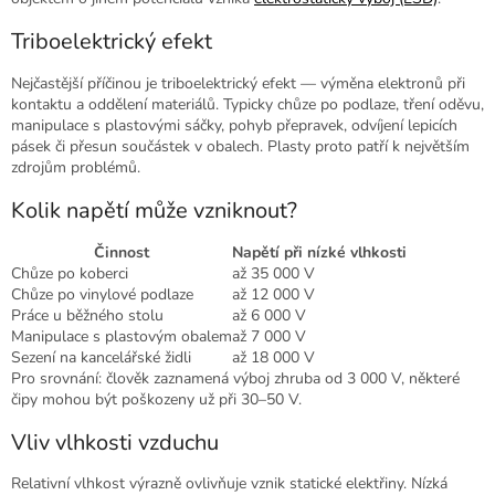
Triboelektrický efekt
Nejčastější příčinou je triboelektrický efekt — výměna elektronů při
kontaktu a oddělení materiálů. Typicky chůze po podlaze, tření oděvu,
manipulace s plastovými sáčky, pohyb přepravek, odvíjení lepicích
pásek či přesun součástek v obalech. Plasty proto patří k největším
zdrojům problémů.
Kolik napětí může vzniknout?
Činnost
Napětí při nízké vlhkosti
Chůze po koberci
až 35 000 V
Chůze po vinylové podlaze
až 12 000 V
Práce u běžného stolu
až 6 000 V
Manipulace s plastovým obalem
až 7 000 V
Sezení na kancelářské židli
až 18 000 V
Pro srovnání: člověk zaznamená výboj zhruba od 3 000 V, některé
čipy mohou být poškozeny už při 30–50 V.
Vliv vlhkosti vzduchu
Relativní vlhkost výrazně ovlivňuje vznik statické elektřiny. Nízká