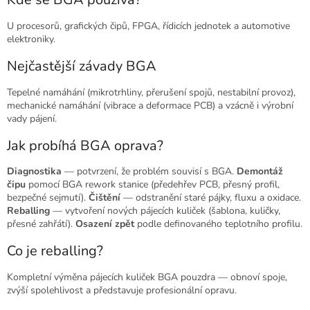
U procesorů, grafických čipů, FPGA, řídicích jednotek a automotive
elektroniky.
Nejčastější závady BGA
Tepelné namáhání (mikrotrhliny, přerušení spojů, nestabilní provoz),
mechanické namáhání (vibrace a deformace PCB) a vzácně i výrobní
vady pájení.
Jak probíhá BGA oprava?
Diagnostika
— potvrzení, že problém souvisí s BGA.
Demontáž
čipu
pomocí BGA rework stanice (předehřev PCB, přesný profil,
bezpečné sejmutí).
Čištění
— odstranění staré pájky, fluxu a oxidace.
Reballing
— vytvoření nových pájecích kuliček (šablona, kuličky,
přesné zahřátí).
Osazení zpět
podle definovaného teplotního profilu.
Co je reballing?
Kompletní výměna pájecích kuliček BGA pouzdra — obnoví spoje,
zvýší spolehlivost a představuje profesionální opravu.