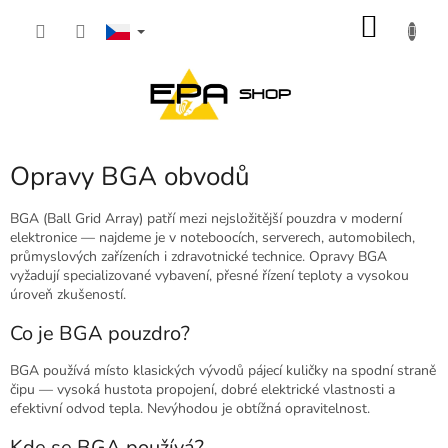
Přejít
NÁKU
na
obsah
KOŠÍK
Opravy BGA obvodů
BGA (Ball Grid Array) patří mezi nejsložitější pouzdra v moderní
elektronice — najdeme je v noteboocích, serverech, automobilech,
průmyslových zařízeních i zdravotnické technice. Opravy BGA
vyžadují specializované vybavení, přesné řízení teploty a vysokou
úroveň zkušeností.
Co je BGA pouzdro?
BGA používá místo klasických vývodů pájecí kuličky na spodní straně
čipu — vysoká hustota propojení, dobré elektrické vlastnosti a
efektivní odvod tepla. Nevýhodou je obtížná opravitelnost.
Kde se BGA používá?