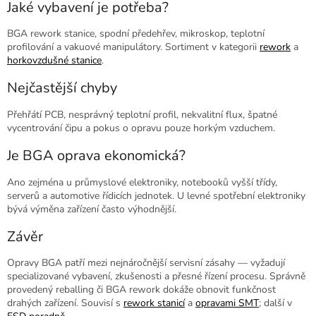
Jaké vybavení je potřeba?
BGA rework stanice, spodní předehřev, mikroskop, teplotní
profilování a vakuové manipulátory. Sortiment v kategorii
rework
a
horkovzdušné stanice
.
Nejčastější chyby
Přehřátí PCB, nesprávný teplotní profil, nekvalitní flux, špatné
vycentrování čipu a pokus o opravu pouze horkým vzduchem.
Je BGA oprava ekonomická?
Ano zejména u průmyslové elektroniky, notebooků vyšší třídy,
serverů a automotive řídicích jednotek. U levné spotřební elektroniky
bývá výměna zařízení často výhodnější.
Závěr
Opravy BGA patří mezi nejnáročnější servisní zásahy — vyžadují
specializované vybavení, zkušenosti a přesné řízení procesu. Správně
provedený reballing či BGA rework dokáže obnovit funkčnost
drahých zařízení. Souvisí s
rework stanicí
a
opravami SMT
; další v