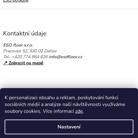
ESD poradně
.
Z
á
p
a
Kontaktní údaje
t
í
ESD floor s.r.o.
Pracovice 52, 530 02 Dašice
Tel.: +420 774 864 826
info@esdfloor.cz
📍 Zobrazit na mapě
K personalizaci obsahu a reklam, poskytování funkcí
sociálních médií a analýze naší návštěvnosti využíváme
soubory cookies. Více informací
zde
.
Vytvořil Shoptet
Nastavení