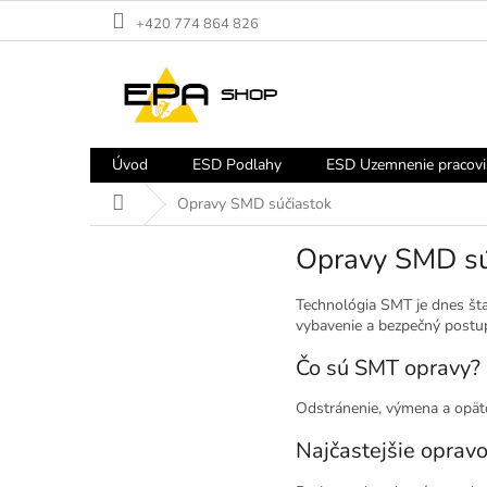
Prejsť
+420 774 864 826
na
obsah
Úvod
ESD Podlahy
ESD Uzemnenie pracovi
Domov
Opravy SMD súčiastok
Opravy SMD sú
Technológia SMT je dnes šta
vybavenie a bezpečný postu
Čo sú SMT opravy?
Odstránenie, výmena a opät
Najčastejšie oprav