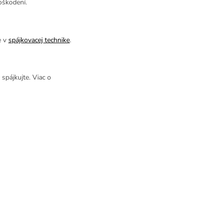
oškodení.
e v
spájkovacej technike
.
spájkujte. Viac o