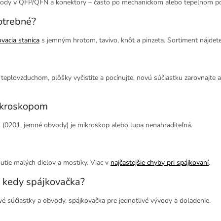
bvody v QFP/QFN a konektory – často po mechanickom alebo tepelnom p
otrebné?
vacia stanica
s jemným hrotom, tavivo, knôt a pinzeta. Sortiment nájdet
eplovzduchom, plôšky vyčistite a pocínujte, novú súčiastku zarovnajte a 
ikroskopom
h (0201, jemné obvody) je mikroskop alebo lupa nenahraditeľná.
nutie malých dielov a mostíky. Viac v
najčastejšie chyby pri spájkovaní
.
 kedy spájkovačka?
é súčiastky a obvody, spájkovačka pre jednotlivé vývody a doladenie.