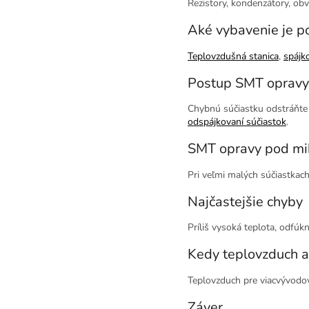
Rezistory, kondenzátory, o
Aké vybavenie je p
Teplovzdušná stanica
,
spájko
Postup SMT opravy
Chybnú súčiastku odstráňte t
odspájkovaní súčiastok
.
SMT opravy pod m
Pri veľmi malých súčiastkac
Najčastejšie chyby
Príliš vysoká teplota, odfúk
Kedy teplovzduch a
Teplovzduch pre viacvývodov
Záver