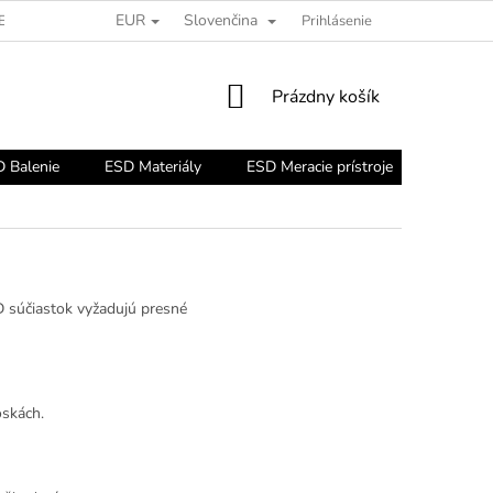
EUR
Slovenčina
ESD PORADŇA
Prihlásenie
NÁKUPNÝ
Prázdny košík
KOŠÍK
 Balenie
ESD Materiály
ESD Meracie prístroje
ESD Nár
D súčiastok vyžadujú presné
skách.