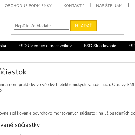
OBCHODNÉ PODMIENKY
KONTAKTY
NAPÍŠTE NÁM
HĽADAŤ
ska
ESD Uzemnenie pracovníkov
ESD Skladovanie
ESD
čiastok
ndardom prakticky vo všetkých elektronických zariadeniach. Opravy SM
p.
ovné spájkovanie povrchovo montovaných súčiastok na už osadených do
ované súčiastky