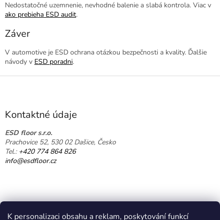
Nedostatočné uzemnenie, nevhodné balenie a slabá kontrola. Viac v
ako prebieha ESD audit
.
Záver
V automotive je ESD ochrana otázkou bezpečnosti a kvality. Ďalšie
návody v
ESD poradni
.
Z
á
p
ä
Kontaktné údaje
t
i
ESD floor s.r.o.
Prachovice 52, 530 02 Dašice, Česko
e
Tel.:
+420 774 864 826
info@esdfloor.cz
K personalizaci obsahu a reklam, poskytování funkcí