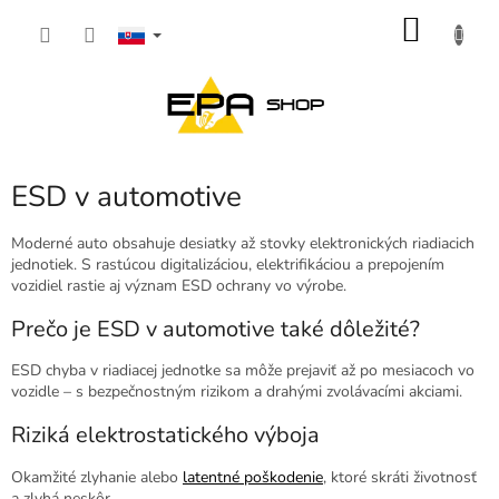
Prejsť
NÁKU
na
obsah
KOŠÍK
ESD v automotive
Moderné auto obsahuje desiatky až stovky elektronických riadiacich
jednotiek. S rastúcou digitalizáciou, elektrifikáciou a prepojením
vozidiel rastie aj význam ESD ochrany vo výrobe.
Prečo je ESD v automotive také dôležité?
ESD chyba v riadiacej jednotke sa môže prejaviť až po mesiacoch vo
vozidle – s bezpečnostným rizikom a drahými zvolávacími akciami.
Riziká elektrostatického výboja
Okamžité zlyhanie alebo
latentné poškodenie
, ktoré skráti životnosť
a zlyhá neskôr.