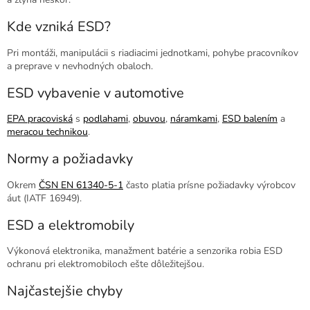
Kde vzniká ESD?
Pri montáži, manipulácii s riadiacimi jednotkami, pohybe pracovníkov
a preprave v nevhodných obaloch.
ESD vybavenie v automotive
EPA pracoviská
s
podlahami
,
obuvou
,
náramkami
,
ESD balením
a
meracou technikou
.
Normy a požiadavky
Okrem
ČSN EN 61340-5-1
často platia prísne požiadavky výrobcov
áut (IATF 16949).
ESD a elektromobily
Výkonová elektronika, manažment batérie a senzorika robia ESD
ochranu pri elektromobiloch ešte dôležitejšou.
Najčastejšie chyby