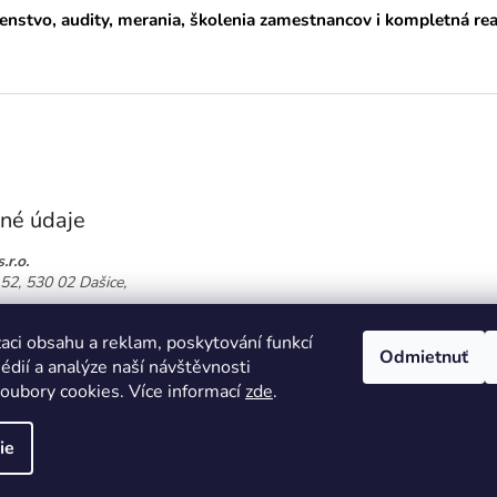
á
nstvo, audity, merania, školenia zamestnancov i kompletná re
d
a
c
i
e
p
r
v
k
y
né údaje
v
ý
.r.o.
p
52, 530 02 Dašice,
i
s
774 864 826
u
aci obsahu a reklam, poskytování funkcí
oor.cz
Odmietnuť
édií a analýze naší návštěvnosti
oubory cookies. Více informací
zde
.
ie
praviť nastavenie cookies