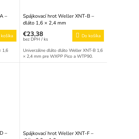
A –
Spájkovací hrot Weller XNT-B –
dláto 1,6 × 2,4 mm
€23,38
 košíka
Do košíka
/ ks
× 1,6
Univerzálne dláto dláto Weller XNT-B 1,6
× 2,4 mm pre WXPP Pico a WTP90.
D –
Spájkovací hrot Weller XNT-F –