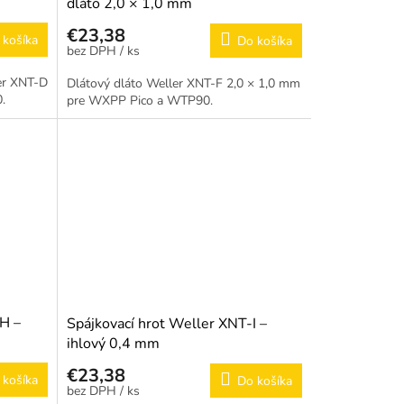
dláto 2,0 × 1,0 mm
€23,38
 košíka
Do košíka
/ ks
er XNT-D
Dlátový dláto Weller XNT-F 2,0 × 1,0 mm
.
pre WXPP Pico a WTP90.
H –
Spájkovací hrot Weller XNT-I –
ihlový 0,4 mm
€23,38
 košíka
Do košíka
/ ks