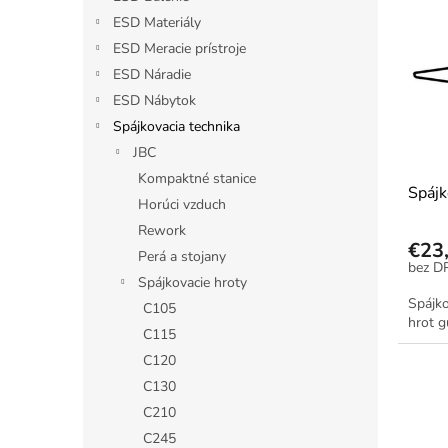
p
e
ESD Materiály
i
p
ESD Meracie prístroje
s
r
ESD Náradie
p
o
ESD Nábytok
r
d
o
Spájkovacia technika
u
d
k
JBC
u
t
Kompaktné stanice
Spájk
k
o
Horúci vzduch
t
v
Rework
o
€23
Perá a stojany
v
Spájkovacie hroty
Spájko
C105
hrot g
C115
C120
C130
C210
C245