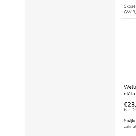
Skose
GW 3,
Welle
dláto
€23
Spájko
zahnut