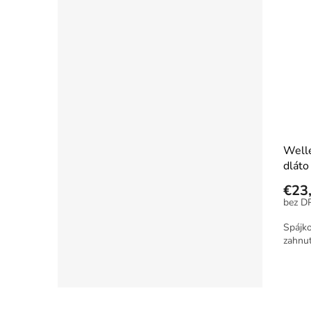
Welle
dláto
€23
Spájko
zahnut