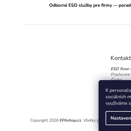
Odborné ESD služby pre firmy — porade
Z
á
p
ä
t
Kontakt
i
e
ESD floor s
Prachovice 
Česko
Tel.:
+420 
K personaliz
info@esdfl
sociálních m
využíváme s
Nastaven
Copyright 2026
EPAshop.cz
. Všetky práva vyhradené.
U