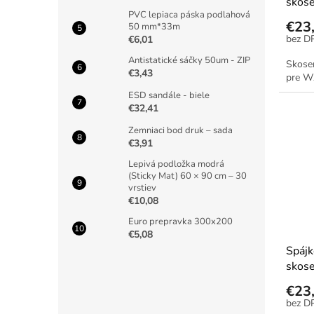
skos
PVC lepiaca páska podlahová
€23
50 mm*33m
€6,01
Antistatické sáčky 50um - ZIP
Skose
€3,43
pre W
ESD sandále - biele
€32,41
Zemniaci bod druk – sada
€3,91
Lepivá podložka modrá
(Sticky Mat) 60 × 90 cm – 30
vrstiev
€10,08
Euro prepravka 300x200
€5,08
Spájk
skose
€23