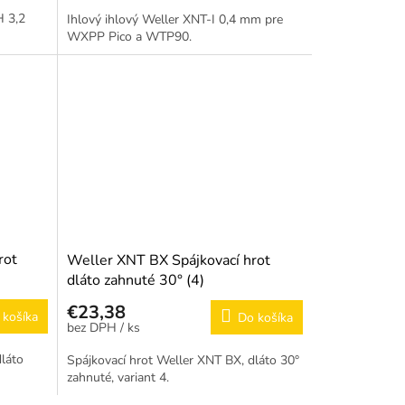
H 3,2
Ihlový ihlový Weller XNT-I 0,4 mm pre
WXPP Pico a WTP90.
rot
Weller XNT BX Spájkovací hrot
dláto zahnuté 30° (4)
€23,38
 košíka
Do košíka
/ ks
dláto
Spájkovací hrot Weller XNT BX, dláto 30°
zahnuté, variant 4.