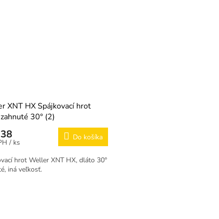
r XNT HX Spájkovací hrot
 zahnuté 30° (2)
,38
Do košíka
/ ks
vací hrot Weller XNT HX, dláto 30°
é, iná veľkosť.
O
v
l