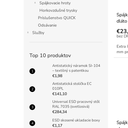
Spájkovacie hroty
Horkovzdušné trysky
Spájk
Príslušenstvo QUICK
dlát
Odsávanie
€23
Služby
Extra 
mm pr
Top 10 produktov
Antistatický náramok SI-104
– textilný s patentkou
€1,98
Antistatická stolička EC
010PL
€141,10
Universal ESD pracovný stôl
RAL 7035 (svetlosivá)
€284,34
ESD skosené ukladacie boxy
Spájk
€1,17