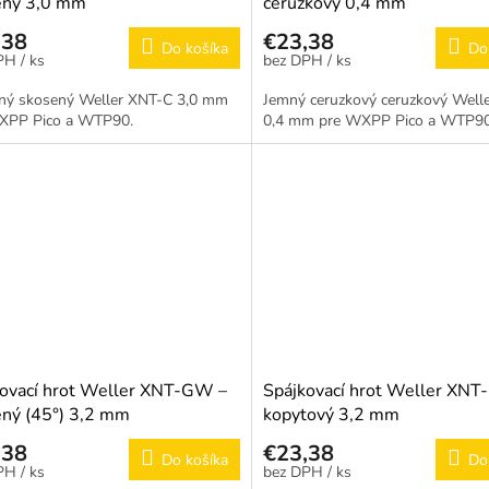
ený 3,0 mm
ceruzkový 0,4 mm
,38
€23,38
Do košíka
Do
/ ks
/ ks
ný skosený Weller XNT-C 3,0 mm
Jemný ceruzkový ceruzkový Well
XPP Pico a WTP90.
0,4 mm pre WXPP Pico a WTP90
ovací hrot Weller XNT-GW –
Spájkovací hrot Weller XNT-
ný (45°) 3,2 mm
kopytový 3,2 mm
,38
€23,38
Do košíka
Do
/ ks
/ ks