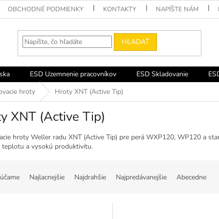
OBCHODNÉ PODMIENKY
KONTAKTY
NAPÍŠTE NÁM
HĽADAŤ
ska
ESD Uzemnenie pracovníkov
ESD Skladovanie
ESD
ovacie hroty
Hroty XNT (Active Tip)
y XNT (Active Tip)
acie hroty Weller radu XNT (Active Tip) pre perá WXP120, WP120 a stani
 teplotu a vysokú produktivitu.
účame
Najlacnejšie
Najdrahšie
Najpredávanejšie
Abecedne