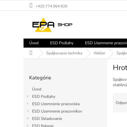
Prejsť
+420 774 864 826
na
obsah
Úvod
ESD Podlahy
ESD Uzemnenie pracovi
Domov
Spájkovacia technika
Weller
Spájk
B
Hrot
o
Preskočiť
č
Kategórie
kategórie
n
Spájkov
stabilnú
ý
Úvod
p
R
ESD Podlahy
a
a
Odpor
ESD Uzemnenie pracoviska
n
d
e
ESD Uzemnenie pracovníkov
e
l
ESD Skladovanie
V
n
ý
i
ESD Balenie