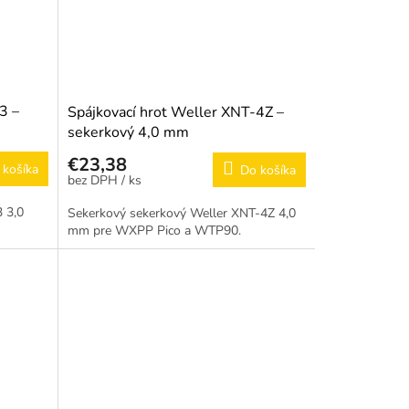
3 –
Spájkovací hrot Weller XNT-4Z –
sekerkový 4,0 mm
€23,38
 košíka
Do košíka
/ ks
3 3,0
Sekerkový sekerkový Weller XNT-4Z 4,0
mm pre WXPP Pico a WTP90.