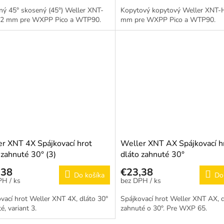
ný 45° skosený (45°) Weller XNT-
Kopytový kopytový Weller XNT-
2 mm pre WXPP Pico a WTP90.
mm pre WXPP Pico a WTP90.
r XNT 4X Spájkovací hrot
Weller XNT AX Spájkovací h
 zahnuté 30° (3)
dláto zahnuté 30°
,38
€23,38
Do košíka
Do
/ ks
/ ks
vací hrot Weller XNT 4X, dláto 30°
Spájkovací hrot Weller XNT AX, 
é, variant 3.
zahnuté o 30°. Pre WXP 65.