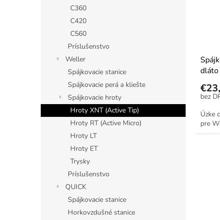
C360
C420
C560
Príslušenstvo
Weller
Spájk
dlát
Spájkovacie stanice
Spájkovacie perá a kliešte
€23
Spájkovacie hroty
Hroty XNT (Active Tip)
Úzke 
Hroty RT (Active Micro)
pre W
Hroty LT
Hroty ET
Trysky
Príslušenstvo
QUICK
Spájkovacie stanice
Horkovzdušné stanice