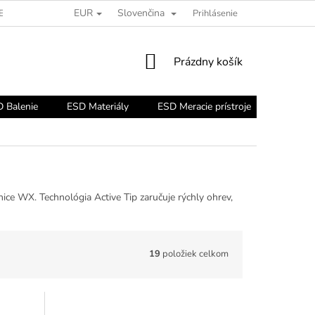
EUR
Slovenčina
ESD PORADŇA
Prihlásenie
NÁKUPNÝ
Prázdny košík
KOŠÍK
 Balenie
ESD Materiály
ESD Meracie prístroje
ESD Nár
ce WX. Technológia Active Tip zaručuje rýchly ohrev,
19
položiek celkom