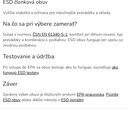
ESD členková obuv
Vyššia stabilita a ochrana pre náročnejšie prevádzky a sklady.
Na čo sa pri výbere zamerať?
Súlad s normou
ČSN EN 61340-5-1
, komfort pri dlhom nosení, typ
prevádzky a kombinácia s podlahou. ESD obuv funguje len spolu so
zvodnou podlahou.
Testovanie a údržba
Pri vstupe do EPA sa obuv testuje; ako to funguje, vysvetľuje
ako
fungujú ESD testery
.
Záver
Správny výber obuvi je kľúčovým prvkom
EPA pracoviska
.
Pozrite
ESD obuv
alebo ďalšie návody v
ESD poradni
.
Z
á
p