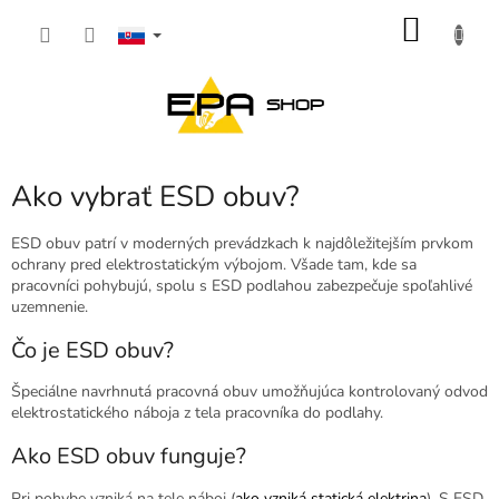
Prejsť
NÁKU
na
obsah
KOŠÍK
Ako vybrať ESD obuv?
ESD obuv patrí v moderných prevádzkach k najdôležitejším prvkom
ochrany pred elektrostatickým výbojom. Všade tam, kde sa
pracovníci pohybujú, spolu s ESD podlahou zabezpečuje spoľahlivé
uzemnenie.
Čo je ESD obuv?
Špeciálne navrhnutá pracovná obuv umožňujúca kontrolovaný odvod
elektrostatického náboja z tela pracovníka do podlahy.
Ako ESD obuv funguje?
Pri pohybe vzniká na tele náboj (
ako vzniká statická elektrina
). S ESD