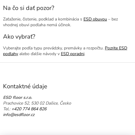
Na čo si dať pozor?
Zaťaženie, čistenie, podklad a kombinácia s
ESD obuvou
– bez
vhodnej obuvi podlaha nemá účinok.
Ako vybrať?
Vyberajte podľa typu prevádzky, premávky a rozpočtu.
Pozrite ESD
podlahy
alebo ďalšie návody v
ESD poradni
.
Z
á
p
ä
Kontaktné údaje
t
i
ESD floor s.r.o.
Prachovice 52, 530 02 Dašice, Česko
e
Tel.:
+420 774 864 826
info@esdfloor.cz