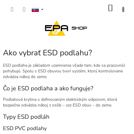
Prejsť
NÁKU
na
obsah
KOŠÍK
Ako vybrať ESD podlahu?
ESD podlaha je základom uzemnenia všade tam, kde sa pracovníci
pohybujú. Spolu s ESD obuvou tvorí systém, ktorý kontrolovane
odvádza náboj do zeme.
Čo je ESD podlaha a ako funguje?
Podlahová krytina s definovaným elektrickým odporom, ktorá
bezpečne odvádza náboj z osôb – cez ESD obuv – do zeme.
Typy ESD podláh
ESD PVC podlahy