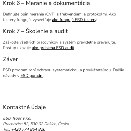
Krok 6 – Meranie a dokumentácia
Definujte plán merania (CVP) s frekvenciami a protokolmi. Ako
testery fungujú, vysvetľuje
ako fungujú ESD testery
.
Krok 7 – Školenie a audit
Zaškoľte všetkých pracovníkov a systém pravidelne preverujte.
Postup ukazuje
ako prebieha ESD audit
.
Záver
ESD program robí ochranu systematickou a preukázateľnou. Ďalšie
návody v
ESD poradni
.
Z
á
p
ä
Kontaktné údaje
t
i
ESD floor s.r.o.
Prachovice 52, 530 02 Dašice, Česko
e
Tel.:
+420 774 864 826