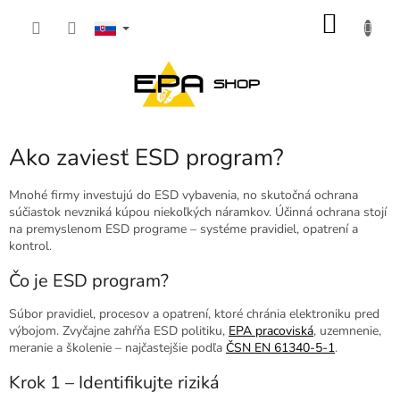
Prejsť
NÁKU
na
obsah
KOŠÍK
Ako zaviesť ESD program?
Mnohé firmy investujú do ESD vybavenia, no skutočná ochrana
súčiastok nevzniká kúpou niekoľkých náramkov. Účinná ochrana stojí
na premyslenom ESD programe – systéme pravidiel, opatrení a
kontrol.
Čo je ESD program?
Súbor pravidiel, procesov a opatrení, ktoré chránia elektroniku pred
výbojom. Zvyčajne zahŕňa ESD politiku,
EPA pracoviská
, uzemnenie,
meranie a školenie – najčastejšie podľa
ČSN EN 61340-5-1
.
Krok 1 – Identifikujte riziká