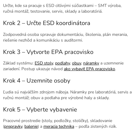
Určte, kde sa pracuje s ESD citlivými súčiastkami – SMT výroba,
ručná montáž, testovanie, servis, sklady a laboratóriá.
Krok 2 – Určte ESD koordinátora
Zodpovedná osoba spravuje dokumentáciu, školenia, plán merania,
riešenie nezhôd a komunikáciu s audítormi.
Krok 3 – Vytvorte EPA pracovisko
Základ systému:
ESD stoly
,
podlahy
,
obuv
,
náramky
a uzemnenie
zariadení. Postup ukazuje návod
ako vybaviť EPA pracovisko
.
Krok 4 – Uzemnite osoby
Ľudia sú najväčším zdrojom náboja. Náramky pre laboratóriá, servis a
ručnú montáž; obuv a podlaha pre výrobné haly a sklady.
Krok 5 – Vyberte vybavenie
Pracovné prostredie (stoly, podložky, stoličky), skladovanie
(
prepravky
,
balenie
) a
meracia technika
– podľa zistených rizík.